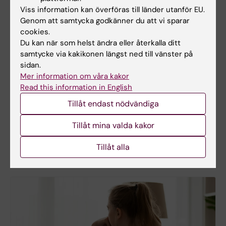
Viss information kan överföras till länder utanför EU.
Genom att samtycka godkänner du att vi sparar
cookies.
Du kan när som helst ändra eller återkalla ditt
samtycke via kakikonen längst ned till vänster på
sidan.
Mer information om våra kakor
Read this information in English
Tillåt endast nödvändiga
Rapportera händelser
Tillåt mina valda kakor
Medarbetare: Rapportera incidenter
Tillåt alla
Student: Rapportera incidenter