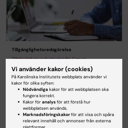
Tillgänglighetsredogörelse
Tillgänglighetsredogörelse för Canvas
Vi använder kakor (cookies)
Tillgänglighetsredogörelse för Inspera
På Karolinska Institutets webbplats använder vi
Rapportera bristande tillgänglighet i digitala verktyg
kakor för olika syften:
Nödvändiga
kakor för att webbplatsen ska
fungera korrekt.
Utsatt, vill rapportera problem eller
Kakor för
analys
för att förstå hur
webbplatsen används.
anmäla skada?
Marknadsföringskakor
för att visa och spåra
relevant innehåll och annonser från externa
plattformar.