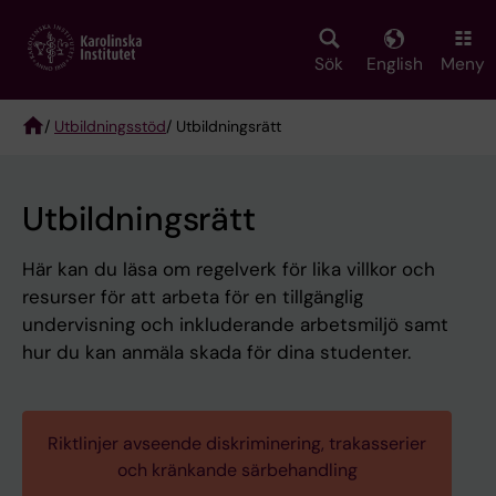
Skip
to
main
Sök
English
Meny
content
/
Utbildningsstöd
/ Utbildningsrätt
Breadcrumb
Utbildningsrätt
Här kan du läsa om regelverk för lika villkor och
resurser för att arbeta för en tillgänglig
undervisning och inkluderande arbetsmiljö samt
hur du kan anmäla skada för dina studenter.
Riktlinjer avseende diskriminering, trakasserier
och kränkande särbehandling