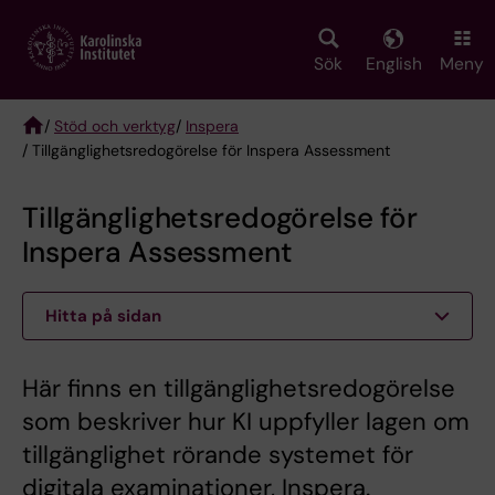
Skip
to
main
Sök
English
Meny
content
/
Stöd och verktyg
/
Inspera
/ Tillgänglighetsredogörelse för Inspera Assessment
Breadcrumb
Tillgänglighetsredogörelse för
Inspera Assessment
Hitta på sidan
Här finns en tillgänglighetsredogörelse
som beskriver hur KI uppfyller lagen om
tillgänglighet rörande systemet för
digitala examinationer, Inspera.