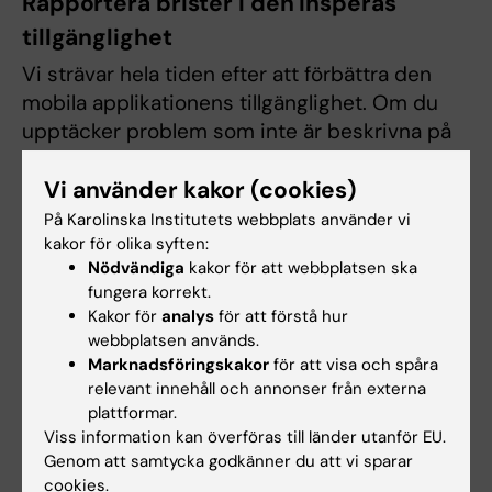
Rapportera brister i den Insperas
tillgänglighet
Vi strävar hela tiden efter att förbättra den
mobila applikationens tillgänglighet. Om du
upptäcker problem som inte är beskrivna på
den här sidan, eller om du anser att vi inte
Vi använder kakor (cookies)
uppfyller lagens krav, meddela oss!
På Karolinska Institutets webbplats använder vi
kakor för olika syften:
Nödvändiga
kakor för att webbplatsen ska
Rapportera
fungera korrekt.
Kakor för
analys
för att förstå hur
Formulär för att rapportera brister i tillgänglighet
webbplatsen används.
för Inspera
Marknadsföringskakor
för att visa och spåra
relevant innehåll och annonser från externa
plattformar.
Hur vi testat den mobila applikationen
Viss information kan överföras till länder utanför EU.
Inspera för digital examination innehåller
Genom att samtycka godkänner du att vi sparar
cookies.
funktionalitet för att stödja text-till-tal. Utöver