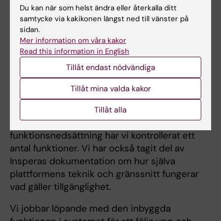
Du kan när som helst ändra eller återkalla ditt
denna inbyggda funktion finns också
samtycke via kakikonen längst ned till vänster på
möjlighet att använda verktyget TorTalk som
sidan.
har fler funktioner. Att justera volym,
Mer information om våra kakor
stavningskontroll, hantera inverterade färger
Read this information in English
samt ändra textstorlek går. Mer information
Tillåt endast nödvändiga
på
Digital examination med Inspera –
information för studenter
.
Tillåt mina valda kakor
Tillsammans med lärare, studenter samt med
Tillåt alla
samordnaren för studenter med
funktionsnedsättning har vi kontrollerat ett
antal funktioner. Vi har också tagit del av
Insperas dokumentation om hur själva
plattformens teknik och gränssnitt fungerar
vad gäller tillgänglighet.
Vi jobbar löpande med den inbyggda