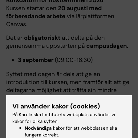
Kursdatum för höstterminen 2026
Kursen startar den
20 augusti med
förberedande arbete
via lärplattformen
Canvas.
Det är
obligatoriskt
att delta på den
gemensamma uppstarten på
campusdagen
:
3 september
(09:00-16:30)
Syftet med dagen är dels att ge en
introduktion till kursen, men framför allt att ge
deltagarna möjlighet att träffa sin mindre
kursgrupp och handledare, och börja formas
Vi använder kakor (cookies)
som grupp.
På Karolinska Institutets webbplats använder vi
Observera att frånvaro från campusdagen
kakor för olika syften:
kan leda till att deltagarna förlorar sin
Nödvändiga
kakor för att webbplatsen ska
fungera korrekt.
kursplats.
Campusdagen kommer av