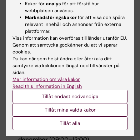
Kakor för
analys
för att förstå hur
praktiska skäl huvudsakligen hållas på
webbplatsen används.
engelska.
Marknadsföringskakor
för att visa och spåra
relevant innehåll och annonser från externa
Det mesta av kursarbetet sker asynkront men
plattformar.
vi kommer att träffas:
Viss information kan överföras till länder utanför EU.
Genom att samtycka godkänner du att vi sparar
Online för ett webbinarium den
2 oktober
cookies.
(tid bestäms med gruppen under
Du kan när som helst ändra eller återkalla ditt
samtycke via kakikonen längst ned till vänster på
campusdagen)
sidan.
Online för ett webbinarium den
5
Mer information om våra kakor
november
(tid bestäms med gruppen
Read this information in English
under campusdagen)
Tillåt endast nödvändiga
Online för ett webbinarium den
20
november
(tid bestäms med gruppen
Tillåt mina valda kakor
under campusdagen)
Online för ett avslutande
Tillåt alla
återkopplingswebbinarium den
7
december
(09:00–13:00)