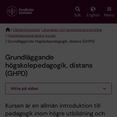
Skip
to
main
Sök
English
Meny
content
/
Utbildningsstöd
/
Lärarskap och kompetensutveckling
/
Högskolepedagogiska kurser
Breadcrumb
/ Grundläggande högskolepedagogik, distans (GHPD)
Grundläggande
högskolepedagogik, distans
(GHPD)
Hitta på sidan
Kursen är en allmän introduktion till
pedagogik inom högre utbildning och