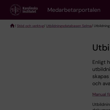
Skip
to
Medarbetarportalen
main
content
/
Stöd och verktyg
/
Utbildningsdatabasen Selma
/ Utbildnin
Breadcrumb
Utbi
Enligt 
utbildn
skapas 
och ava
Manual f
Utbildnin