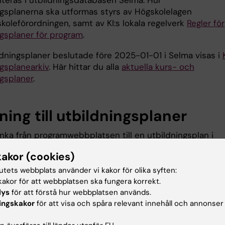
eras i utbildningsdatabasen Selma. Hur
ngsplanerna ska utformas styrs av Högskolelagen
koleförordningen, samt av KI:s lokala regelverk
Regler för
ngsplaner för program
.
ildningsplaner beslutade före 2025-01-01 i Selma visas i
ngsplanearkiv
. Här hittar du alla
aktuella kurs- och
ngsplaner
.
ing till utbildningsplaner
änka från programwebbplatsen till en utbildningsplan i
använder du den unika länken för utbildningsplanen som
kakor (cookies)
adressfältet när du söker fram den i utbildningsplaneark
tutets webbplats använder vi kakor för olika syften:
akor för att webbplatsen ska fungera korrekt.
lys
för att förstå hur webbplatsen används.
u nytta av informationen på denna sida?
ingskakor
för att visa och spåra relevant innehåll och annonser