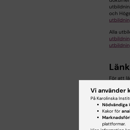
dokument
utbildni
och Högs
utbildni
Alla utb
utbildni
utbildni
Länkn
För att l
arkivet 
Vi använder 
skapas i 
På Karolinska Insti
Nödvändiga
k
Kakor för
ana
Hade d
Marknadsför
plattformar.