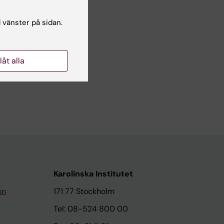
l vänster på sidan.
llåt alla
Karolinska Institutet
on
171 77 Stockholm
Tel: 08-524 800 00