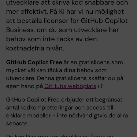
utvecklare att skriva kod snabbare och
mer effektivt. På KI har vi nu möjlighet
att beställa licenser för GitHub Copilot
Business, om du som utvecklare har
behov som inte täcks av den
kostnadsfria nivån.
GitHub Copilot Free
är en gratislicens som
mycket väl kan täcka dina behov som
utvecklare. Denna gratislicens skaffar du på
egen hand på
GitHubs webbplats
.
GitHub Copilot Free erbjuder ett begränsat
antal kodkompletteringar och access till
enklare modeller - inte nödvändigtvis de allra
senaste.
Du kan läsa mer om de
olika nivåerna av