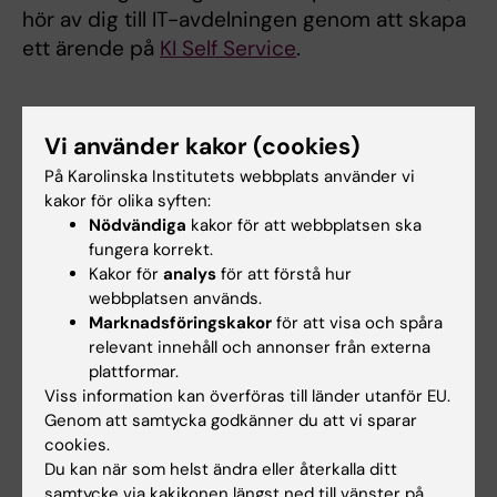
hör av dig till IT-avdelningen genom att skapa
ett ärende på
KI Self Service
.
Vi använder kakor (cookies)
Tänk på detta när du använder
På Karolinska Institutets webbplats använder vi
GitHub Copilot
kakor för olika syften:
Nödvändiga
kakor för att webbplatsen ska
fungera korrekt.
Du som användare uppmanas att vara kritisk
Kakor för
analys
för att förstå hur
till den information som genereras och inte
webbplatsen används.
enbart förlita dig på AI-tjänstens utdata.
Marknadsföringskakor
för att visa och spåra
Tjänsten ska endast användas för att
relevant innehåll och annonser från externa
hantera källkod, inga som helst former av
plattformar.
känslig data som personuppgifter.
Viss information kan överföras till länder utanför EU.
Som med övriga molntjänster så använd
Genom att samtycka godkänner du att vi sparar
sunt förnuft, det vill säga, ha en kritisk
cookies.
inställning till det som tjänsten föreslår och
Du kan när som helst ändra eller återkalla ditt
var restriktiv med vilken data du lämnar ifrån
samtycke via kakikonen längst ned till vänster på