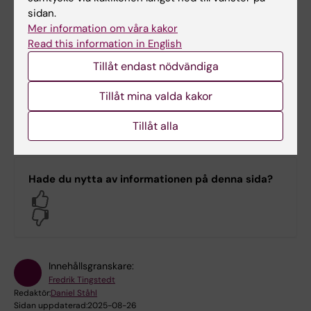
dig.
sidan.
Mer information om våra kakor
Om din kod råkar matcha annan publik kod
Read this information in English
innebär inte detta per automatik att din kod
därmed är adekvat.
Tillåt endast nödvändiga
Previewmodeller används på egen risk och
i utvärderingssyfte.
Tillåt mina valda kakor
Tillåt alla
Hade du nytta av informationen på denna sida?
Yes
No
Innehållsgranskare:
Fredrik Tingstedt
Redaktör:
Daniel Ståhl
Sidan uppdaterad:
2025-08-26