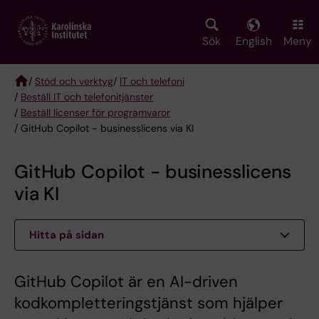
Skip
to
main
Sök
English
Meny
content
/
Stöd och verktyg
/
IT och telefoni
/
Beställ IT och telefonitjänster
Breadcrumb
/
Beställ licenser för programvaror
/ GitHub Copilot - businesslicens via KI
GitHub Copilot - businesslicens
via KI
Hitta på sidan
GitHub Copilot är en AI-driven
kodkompletteringstjänst som hjälper