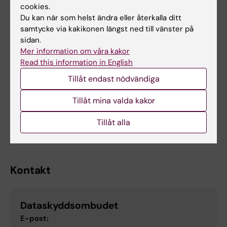
Hur anmäler jag en
cookies.
personuppgiftsbehandling?
Du kan när som helst ändra eller återkalla ditt
samtycke via kakikonen längst ned till vänster på
Anmäl personuppgiftsbehandlingar
genom
sidan.
detta formulär
Mer information om våra kakor
Read this information in English
Tillåt endast nödvändiga
Dokument
Tillåt mina valda kakor
Förteckning KIgemensamma system
(Word,
Tillåt alla
101.51 KB)
Kontakt
Dataskyddsombudet
E-post: