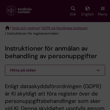
Skip
to
main
Sök
English
Meny
content
/
Stöd och verktyg
/
GDPR på Karolinska Institutet
/ Instruktioner för registeranmälan
Breadcrumb
Instruktioner för anmälan av
behandling av personuppgifter
Hitta på sidan
Enligt dataskyddsförordningen (GDPR)
är KI skyldigt att föra register över de
personuppgiftsbehandlingar som sker
vid KI. Denna skyldighet uppfylls genom