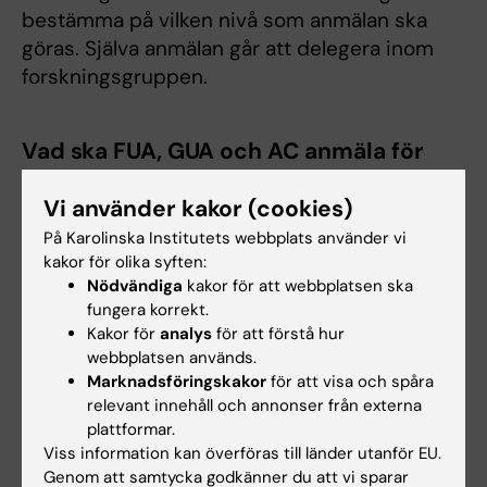
bestämma på vilken nivå som anmälan ska
göras. Själva anmälan går att delegera inom
forskningsgruppen.
Vad ska FUA, GUA och AC anmäla för
personuppgiftsbehandlingar?
Vi använder kakor (cookies)
FUA, GUA och AC har ansvar för att anmäla de
På Karolinska Institutets webbplats använder vi
personuppgiftsbehandlingar som utförs
kakor för olika syften:
utanför de KI centrala systemen som används
Nödvändiga
kakor för att webbplatsen ska
inom dessa områden. I vissa fall kan det vara
fungera korrekt.
onödigt att registrera en behandling av
Kakor för
analys
för att förstå hur
webbplatsen används.
personuppgifter, till exempel om den är av
Marknadsföringskakor
för att visa och spåra
liten omfattning, inte behandlar känsliga
relevant innehåll och annonser från externa
uppgifter och endast pågår en kort tid.
plattformar.
Viss information kan överföras till länder utanför EU.
Genom att samtycka godkänner du att vi sparar