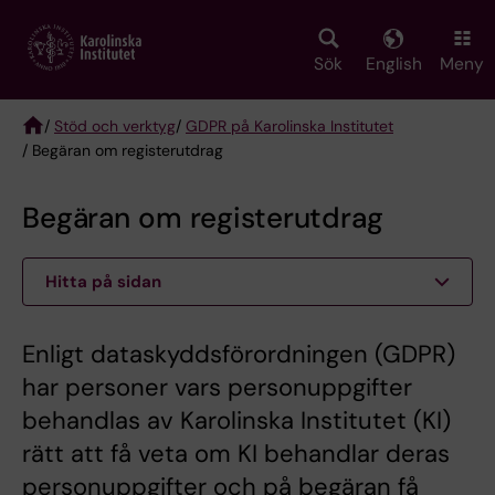
Skip
to
main
Sök
English
Meny
content
/
Stöd och verktyg
/
GDPR på Karolinska Institutet
/ Begäran om registerutdrag
Breadcrumb
Begäran om registerutdrag
Hitta på sidan
Enligt dataskyddsförordningen (GDPR)
har personer vars personuppgifter
behandlas av Karolinska Institutet (KI)
rätt att få veta om KI behandlar deras
personuppgifter och på begäran få