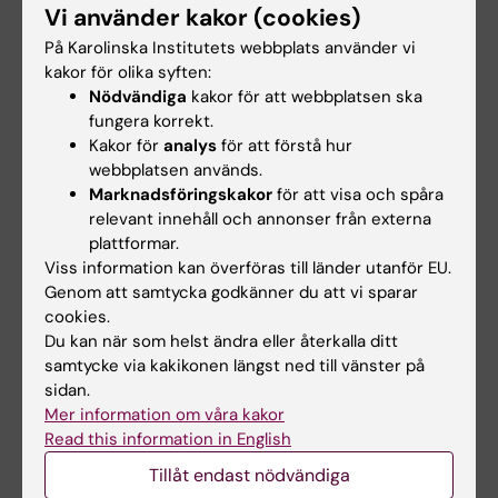
Om du har frågor om detta,
Vi använder kakor (cookies)
kontakta
dataskyddsombud@ki.se
På Karolinska Institutets webbplats använder vi
kakor för olika syften:
Nödvändiga
kakor för att webbplatsen ska
fungera korrekt.
Dokument
Kakor för
analys
för att förstå hur
webbplatsen används.
Anvisningar för handläggning av registerutdrag
Marknadsföringskakor
för att visa och spåra
(PDF, 101.17 KB)
relevant innehåll och annonser från externa
plattformar.
Viss information kan överföras till länder utanför EU.
Genom att samtycka godkänner du att vi sparar
Hade du nytta av informationen på denna sida?
cookies.
Yes
Du kan när som helst ändra eller återkalla ditt
No
samtycke via kakikonen längst ned till vänster på
sidan.
Mer information om våra kakor
Read this information in English
Redaktör:
Viktoria Olausson
Sidan uppdaterad:
2026-06-04
Tillåt endast nödvändiga