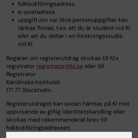
folkbokföringsadress
e-postadress
uppgift om var dina personuppgifter kan
tänkas finnas, t.ex. att du är student vid KI
eller att du deltar i en forskningsstudie
vid KI
Begäran om registerutdrag skickas till KI:s
registrator
registrator@ki.se
eller till
Registrator
Karolinska Institutet
171 77 Stockholm.
Registerutdraget kan sedan hämtas på KI mot
uppvisande av giltig identitetshandling eller
skickas med rekommenderat brev till
folkbokföringsadressen.