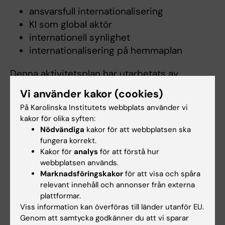
ansvarsfull internationalisering
KI som global aktör
internationell synlighet
internationalisering på hemmaplan
Denna aktivitetsplan har utarbetats av
internationaliseringsnämnden och har
Vi använder kakor (cookies)
fastställts av rektor.
På Karolinska Institutets webbplats använder vi
kakor för olika syften:
Nödvändiga
kakor för att webbplatsen ska
Handlingsplanen i sin helhet
fungera korrekt.
Kakor för
analys
för att förstå hur
webbplatsen används.
Aktivitetsplan för internationalisering 2025-
Marknadsföringskakor
för att visa och spåra
2026
(PDF, 114.72 KB)
relevant innehåll och annonser från externa
plattformar.
Viss information kan överföras till länder utanför EU.
Genom att samtycka godkänner du att vi sparar
Hade du nytta av informationen på denna sida?