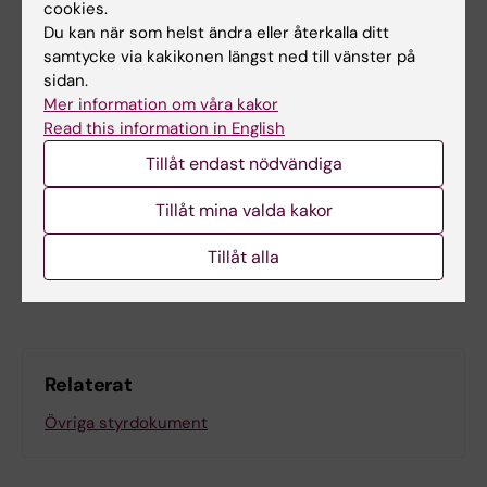
cookies.
Yes
Du kan när som helst ändra eller återkalla ditt
No
samtycke via kakikonen längst ned till vänster på
sidan.
Mer information om våra kakor
Innehållsgranskare:
Read this information in English
Erika Dabhilkar
Tillåt endast nödvändiga
Redaktör:
Emma Hägg
Sidan uppdaterad:
2026-05-19
Tillåt mina valda kakor
Tillåt alla
Dela
Relaterat
Övriga styrdokument