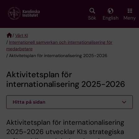
Skip
to
main
Sök
English
Meny
content
/
Vårt KI
/
Internationell samverkan och internationalisering för
Breadcrumb
medarbetare
/ Aktivitetsplan för internationalisering 2025-2026
Aktivitetsplan för
internationalisering 2025-2026
Hitta på sidan
Aktivitetsplan för internationalisering
2025-2026 utvecklar KI:s strategiska