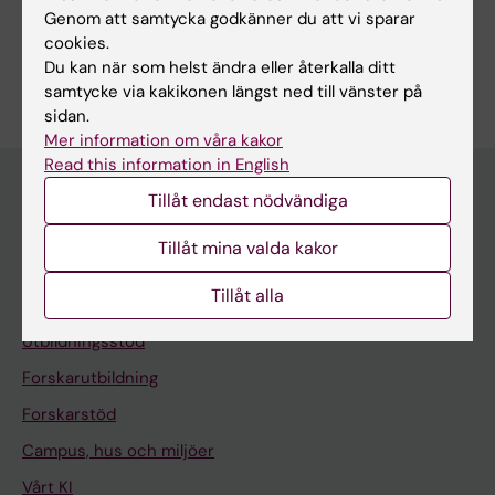
Handbok för uppdragsutbildning
Genom att samtycka godkänner du att vi sparar
cookies.
Du kan när som helst ändra eller återkalla ditt
samtycke via kakikonen längst ned till vänster på
sidan.
Mer information om våra kakor
Read this information in English
Tillåt endast nödvändiga
Meny
Tillåt mina valda kakor
Din anställning
Tillåt alla
Stöd och verktyg
Utbildningsstöd
Forskarutbildning
Forskarstöd
Campus, hus och miljöer
Vårt KI