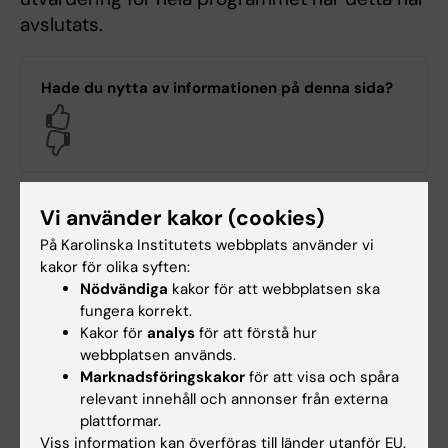
avslutats.
Hade du nytta av informationen på denna sida?
Yes
No
Vi använder kakor (cookies)
Redaktör:
Michelle Azorbo
Sidan uppdaterad:
2025-08-14
På Karolinska Institutets webbplats använder vi
kakor för olika syften:
Nödvändiga
kakor för att webbplatsen ska
Dela
fungera korrekt.
Kakor för
analys
för att förstå hur
webbplatsen används.
Marknadsföringskakor
för att visa och spåra
relevant innehåll och annonser från externa
Mer om det här ämnet
plattformar.
Viss information kan överföras till länder utanför EU.