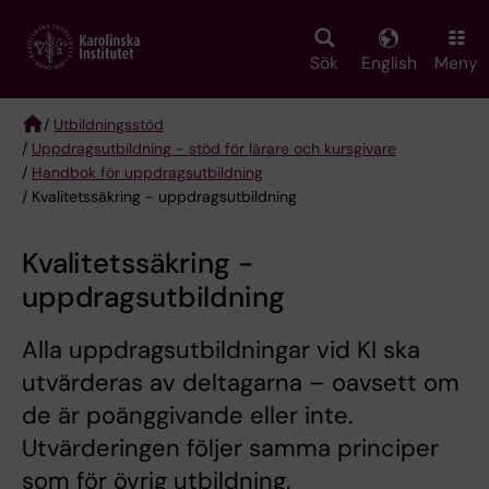
Skip
to
main
Sök
English
Meny
content
/
Utbildningsstöd
/
Uppdragsutbildning - stöd för lärare och kursgivare
Breadcrumb
/
Handbok för uppdragsutbildning
/ Kvalitetssäkring - uppdragsutbildning
Kvalitetssäkring -
uppdragsutbildning
Alla uppdragsutbildningar vid KI ska
utvärderas av deltagarna – oavsett om
de är poänggivande eller inte.
Utvärderingen följer samma principer
som för övrig utbildning.