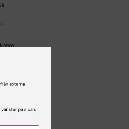
på
du
konto:
ill
till
 från externa
för
an
l vänster på sidan.