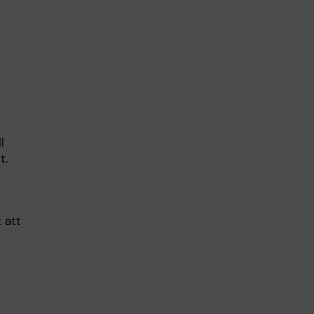
l
st.
 att