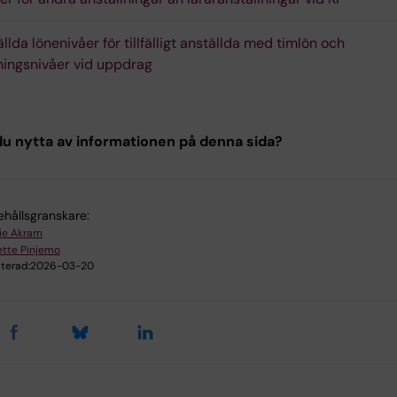
llda lönenivåer för tillfälligt anställda med timlön och
ningsnivåer vid uppdrag
u nytta av informationen på denna sida?
ehållsgranskare:
ie Akram
tte Pinjemo
terad:
2026-03-20