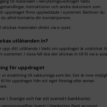
llgång till materialet i rekryteringsverktyget Varbi.
gshandlingar, instruktioner och andra dokument som
ör uppdraget finns uppladdade i systemet. Behöver du
 du alltid kontakta din kontaktperson.
all skickas materialet direkt via e-post.
ickas utlåtanden in?
 upp ditt utlåtande i Varbi om uppdraget är utskickat til
 systemet. I vissa fall ska det skickas in till KI via e-po
ning för uppdraget
r ut ersättning till sakkunniga som lön. Det är inne möjligt
 KI för uppdraget från ett eget företag eller annan
vare.
or i Sverige och har ett svenskt bankkonto:
na personuppgifter överst i blanketten
Bank account