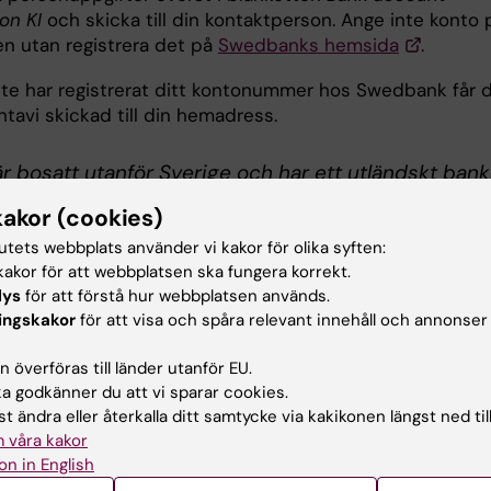
ion KI
och skicka till din kontaktperson. Ange inte konto 
en utan registrera det på
Swedbanks hemsida
.
te har registrerat ditt kontonummer hos Swedbank får 
tavi skickad till din hemadress.
 bosatt utanför Sverige och har ett utländskt bank
la blanketten
Bank account registration KI
och skicka den t
kakor (cookies)
aktperson.
tutets webbplats använder vi kakor för olika syften:
akor för att webbplatsen ska fungera korrekt.
or utomlands och arbetar i Sverige betalar särskild
lys
för att förstå hur webbplatsen används.
att på inkomsten (SINK). Skicka in en kopia av ditt pass 
ingskakor
för att visa och spåra relevant innehåll och annonser
aktperson så att vi kunna påbörja ansökningsprocessen 
 kan ta tid för Skatteverket att fatta ett beslut, vilket k
 överföras till länder utanför EU.
 utbetalningen.
 godkänner du att vi sparar cookies.
t ändra eller återkalla ditt samtycke via kakikonen längst ned til
?
 våra kakor
on in English
den rekryterande institutionen, eller mejla
academic-