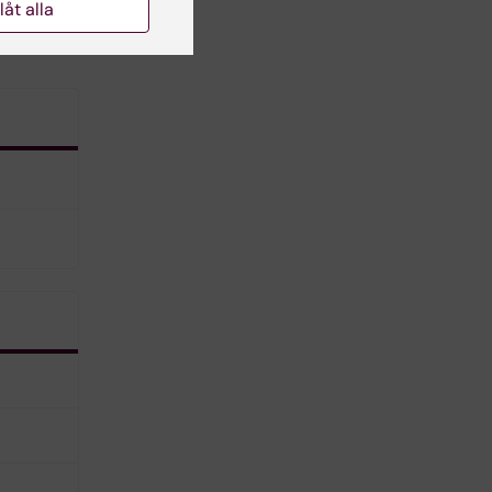
h
llåt alla