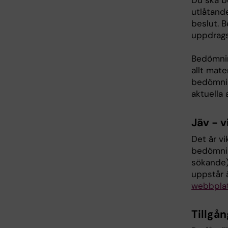
Du ska b
utlåtande
beslut. 
uppdrags
Bedömnin
allt mate
bedömnin
aktuella 
Jäv - v
Det är vi
bedömning
sökande)
uppstår 
webbpla
Tillgån