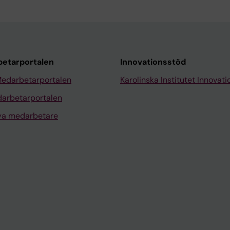
etarportalen
Innovationsstöd
Medarbetarportalen
Karolinska Institutet Innovati
arbetarportalen
nya medarbetare