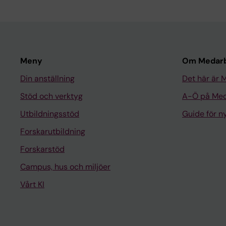
Meny
Om Medarb
Din anställning
Det här är 
Stöd och verktyg
A-Ö på Med
Utbildningsstöd
Guide för 
Forskarutbildning
Forskarstöd
Campus, hus och miljöer
Vårt KI