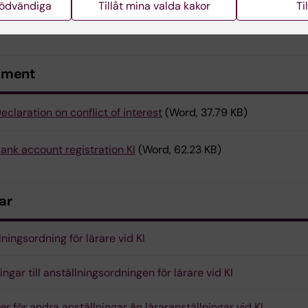
ments@ki.se
om det gäller rekrytering av professorer oc
nödvändiga
Tillåt mina valda kakor
Ti
.
ument
eclaration on conflict of interest
(Word, 37.79 KB)
ank account registration KI
(Word, 62.23 KB)
ar
lningsordning för lärare vid KI
ngar till anställningsordningen för lärare vid KI
jer för andra anställningar än läraranställningar vid KI