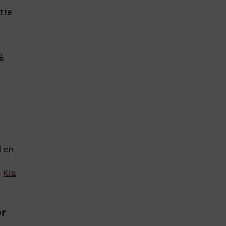
tta
å
l en
å
KI:s
er