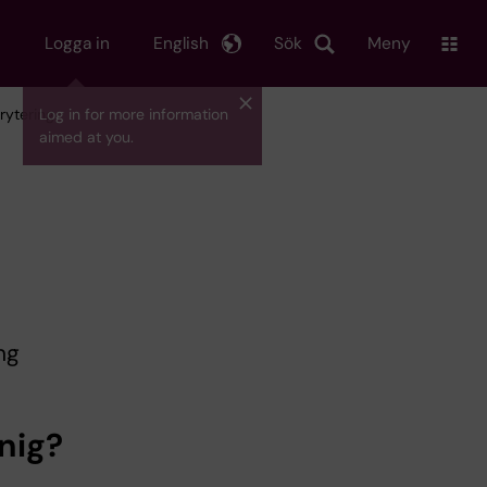
Logga in
English
Sök
Meny
rytering
Log in for more information
aimed at you.
ng
nig?