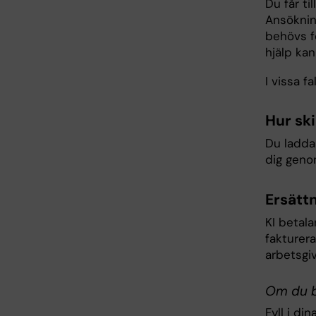
Du får ti
Ansöknin
behövs f
hjälp kan
I vissa f
Hur sk
Du laddar
dig genom
Ersätt
KI betala
fakturera
arbetsgi
Om du b
Fyll i di