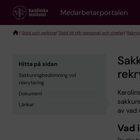
Skip
to
Medarbetarportalen
main
content
/
Stöd och verktyg
/
Stöd till HR-personal och chefer
/
Rekryt
Breadcrumb
Sak
Hitta på sidan
rekr
Sakkunnigbedömning vid
rekrytering
Karolins
Dokument
sakkunn
Länkar
av vad 
Vad 