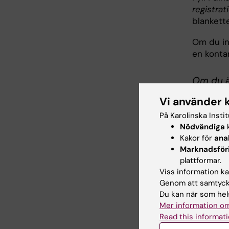
registrat
blankett
Om du in
en kontan
Om du är
Fyll i he
Vi använder 
din kont
På Karolinska Insti
Nödvändiga
k
Du som b
Kakor för
ana
inkomstsk
Marknadsför
din kont
plattformar.
SINK. Det
Viss information kan
fördröja
Genom att samtycka
Du kan när som hels
Frågor
Mer information om
Read this informati
Kontakta 