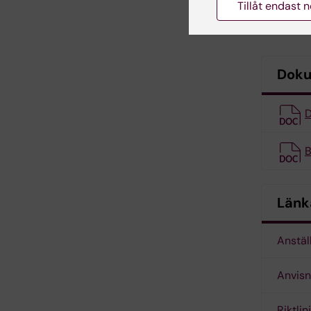
appoint
Tillåt endast 
lektorer
Dok
D
B
Länk
Anstäl
Anvisni
Riktlin