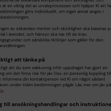
edöma de sökandes kompetens och skicklighet. Ditt
 är en viktig del av urvalsprocessen och hjälper KI att fa
Bedömningen görs individuellt, om inget annat anges i
beskrivningen.
gen av sökandes meriter och skicklighet ska baseras p
rial i ärendet, och hänsyn ska tas till de krav,
gsgrunder och särskilda riktlinjer som gäller för den
anställningen.
iktigt att tänka på
ktigt att du som sakkunnig inför uppdraget har gjort en
 om det finns risk för jäv (tex. en personlig koppling til
. Informera din kontaktperson vid KI om något sådant
även under tiden bedömningen pågår. Läs mer om jäv p
ts
.
g till ansökningshandlingar och instruktion