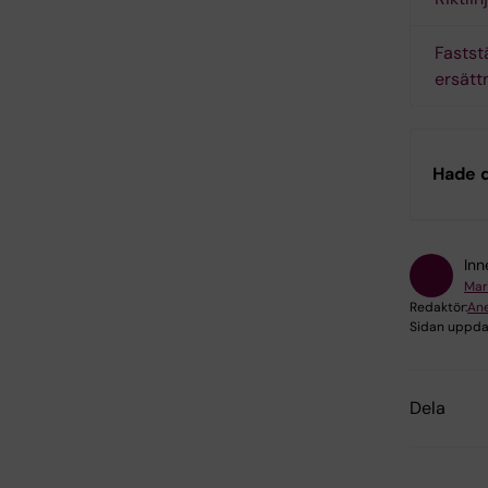
Faststä
ersätt
Hade d
Inn
Mar
Redaktör:
Ane
Sidan uppda
Dela