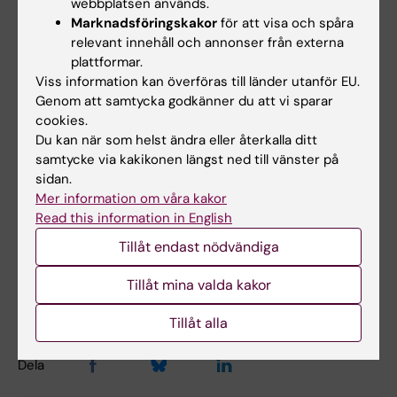
säkerhetsskydd. Den lotsar dig igenom
webbplatsen används.
Marknadsföringskakor
för att visa och spåra
säkerhetsskyddets delar, som exempelvis
relevant innehåll och annonser från externa
personalsäkerhet, informationssäkerhet och
plattformar.
fysisk säkerhet.
Utbildning i grundläggande
Viss information kan överföras till länder utanför EU.
säkerhetsskydd
.
Genom att samtycka godkänner du att vi sparar
cookies.
Du kan när som helst ändra eller återkalla ditt
Hade du nytta av informationen på denna sida?
samtycke via kakikonen längst ned till vänster på
Yes
sidan.
Mer information om våra kakor
No
Read this information in English
Tillåt endast nödvändiga
Innehållsgranskare:
Magnus Håkansson
Tillåt mina valda kakor
Sidan uppdaterad:
2026-03-16
Tillåt alla
Dela