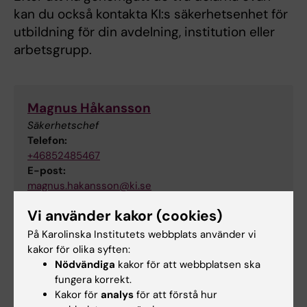
kan du också kontakta KI:s säkerhetsenhet för
utbildning för din avdelning, institution eller
arbetsgrupp.
Magnus Håkansson
Säkerhetschef
Telefon:
+46852485467
E-post:
magnus.hakansson@ki.se
Vi använder kakor (cookies)
Utbildning i grundläggande
På Karolinska Institutets webbplats använder vi
kakor för olika syften:
säkerhetsskydd
Nödvändiga
kakor för att webbplatsen ska
Hos Försvarshögskolan finns en
fungera korrekt.
webbutbildning inom grundläggande
Kakor för
analys
för att förstå hur