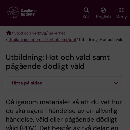
Skip
to
main
Sök
English
Meny
content
/
Stöd och verktyg
/
Säkerhet
/
Utbildningar inom säkerhetsområdet
/ Utbildning: Hot och våld
Breadcrumb
Utbildning: Hot och våld samt
pågående dödligt våld
Hitta på sidan
Gå igenom materialet så att du vet hur
du ska agera i händelse av en allvarlig
händelse, våld eller pågående dödligt
våld (PDV). Det består av två delar: en