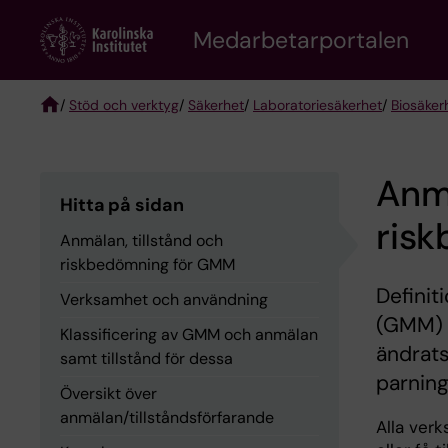
Skip
to
Medarbetarportalen
main
content
/
Stöd och verktyg
/
Säkerhet
/
Laboratoriesäkerhet
/
Biosäker
Breadcrumb
Anmä
Hitta på sidan
ris
Anmälan, tillstånd och
riskbedömning för GMM
Definit
Verksamhet och användning
(GMM) ä
Klassificering av GMM och anmälan
ändrats
samt tillstånd för dessa
parning
Översikt över
anmälan/tillståndsförfarande
Alla ver