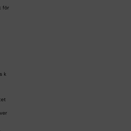
 för
s k
tet
ver