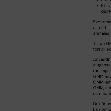
Ett v
djur
Experime
alltså t
anmälas 
Till en 
försök s
Användni
avgränsa
mottagar
GMM anvä
GMM-anvä
GMM, sam
samma G
Det är a
kan omfat