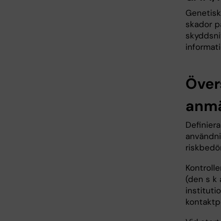
Genetisk
skador på
skyddsni
informati
Över
anmä
Definiera
användni
riskbedö
Kontroll
(den s k
institut
kontaktp