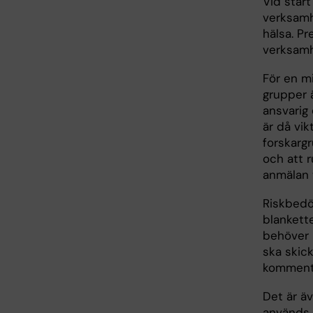
Vid star
verksamh
hälsa. Pr
verksamh
För en m
grupper 
ansvarig
är då vik
forskargr
och att 
anmälan 
Riskbedö
blankett
behöver i
ska skic
kommenta
Det är äv
används a