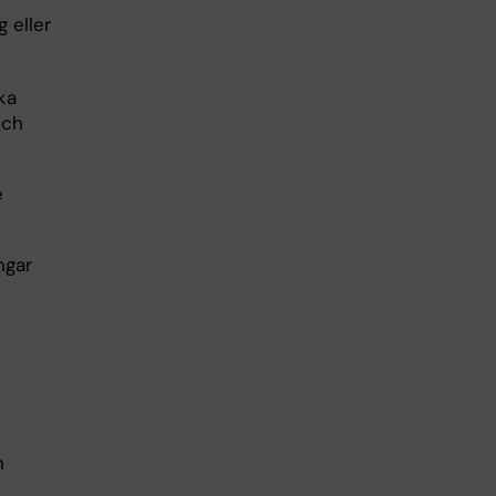
 eller
ka
och
e
ngar
n