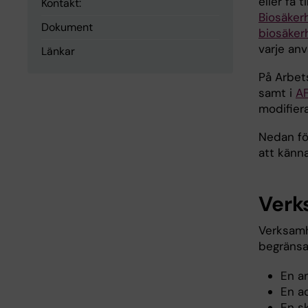
eller få 
Kontakt:
Biosäker
Dokument
biosäke
varje anv
Länkar
På Arbet
samt i
AF
modifier
Nedan fö
att känna
Verk
Verksamh
begränsa
En a
En a
En s