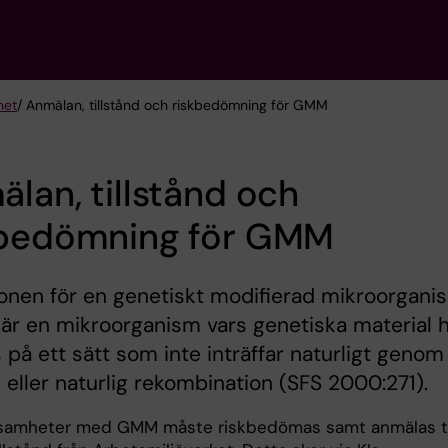
het
/ Anmälan, tillstånd och riskbedömning för GMM
lan, tillstånd och
kbedömning för GMM
ionen för en genetiskt modifierad mikroorgani
r en mikroorganism vars genetiska material 
 på ett sätt som inte inträffar naturligt genom
 eller naturlig rekombination (SFS 2000:271).
ksamheter med GMM måste riskbedömas samt anmälas ti