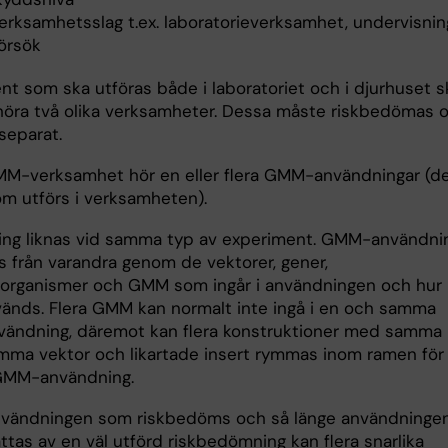
erksamhetsslag t.ex. laboratorieverksamhet, undervisning
försök
nt som ska utföras både i laboratoriet och i djurhuset s
illhöra två olika verksamheter. Dessa måste riskbedömas 
separat.
GMM-verksamhet hör en eller flera GMM-användningar (d
om utförs i verksamheten).
ng liknas vid samma typ av experiment. GMM-användni
s från varandra genom de vektorer, gener,
organismer och GMM som ingår i användningen och hur
nds. Flera GMM kan normalt inte ingå i en och samma
ndning, däremot kan flera konstruktioner med samma
ma vektor och likartade insert rymmas inom ramen för
MM-användning.
nvändningen som riskbedöms och så länge användninge
tas av en väl utförd riskbedömning kan flera snarlika