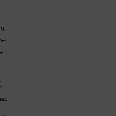
r
 få
Det
er
F
ar
ket.
iet