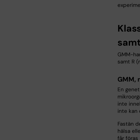
experime
Klas
samt 
GMM-hante
samt R (
GMM, n
En geneti
mikroorga
inte inn
inte kan 
Fastän d
hälsa ell
får föras