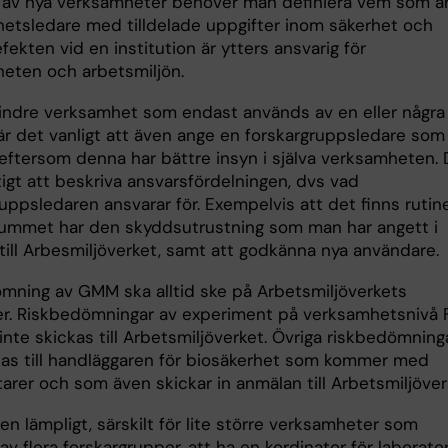
t av nya verksamheter behöver man definiera vem som ä
etsledare med tilldelade uppgifter inom säkerhet och
efekten vid en institution är ytters ansvarig för
eten och arbetsmiljön.
indre verksamhet som endast används av en eller några
är det vanligt att även ange en forskargruppsledare som
 eftersom denna har bättre insyn i själva verksamheten. 
tigt att beskriva ansvarsfördelningen, dvs vad
uppsledaren ansvarar för. Exempelvis att det finns rutin
rummet har den skyddsutrustning som man har angett i
till Arbesmiljöverket, samt att godkänna nya användare.
mning av GMM ska alltid ske på Arbetsmiljöverkets
er. Riskbedömningar av experiment på verksamhetsnivå 
nte skickas till Arbetsmiljöverket. Övriga riskbedömning
kas till handläggaren för biosäkerhet som kommer med
rer och som även skickar in anmälan till Arbetsmiljöver
en lämpligt, särskilt för lite större verksamheter som
v flera forskargrupper, att ha en kordinator för laborator