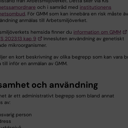
tillstånd från Arbetsmiljöverket. Detta sker via KIs
hetssamordnare
och i samråd med
institutionens
rhetsombud
. För GMM som kan innebära en risk måste ä
ändning anmälas till Arbetsmiljöverket.
smiljöverkets hemsida finner du
information om GMM
S 2023:13 kap 9
Innesluten användning av genetiskt
ade mikroorganismer.
ljer en kort beskrivning av olika begrepp som kan vara b
 till inför en anmälan av GMM.
samhet och användning
et är ett administrativt begrepp som bland annat
s av:
nsvarig person
dress
kyddsnivå