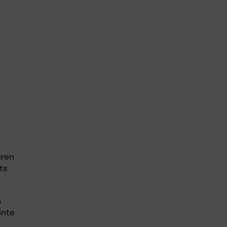
uren
ts
s
inte