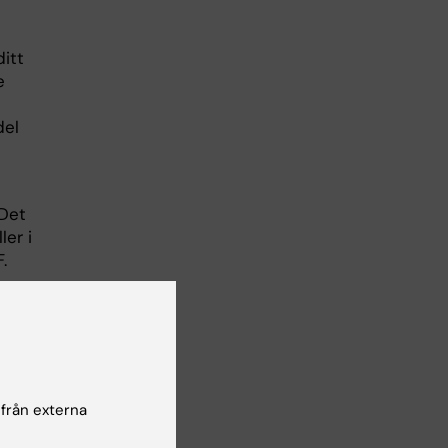
itt
e
del
Det
ler i
.
er
 från externa
smer