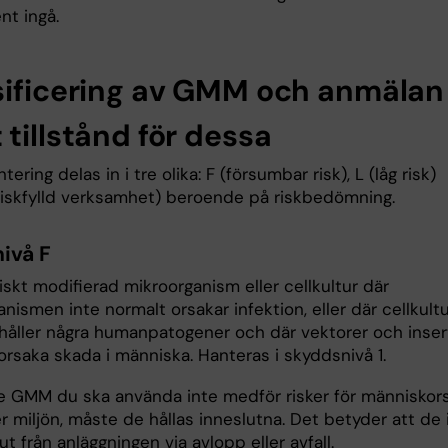
nt ingå.
sificering av GMM och anmälan
tillstånd för dessa
ring delas in i tre olika: F (försumbar risk), L (låg risk)
riskfylld verksamhet) beroende på riskbedömning.
ivå F
skt modifierad mikroorganism eller cellkultur där
nismen inte normalt orsakar infektion, eller där cellkult
ehåller några humanpatogener och där vektorer och inser
orsaka skada i människa. Hanteras i skyddsnivå 1.
e GMM du ska använda inte medför risker för människor
er miljön, måste de hållas inneslutna. Det betyder att de 
 ut från anläggningen via avlopp eller avfall.