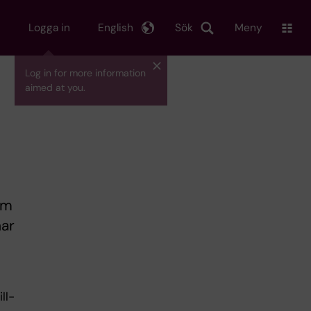
Logga in
English
Sök
Meny
Log in for more information
aimed at you.
sm
har
ll-