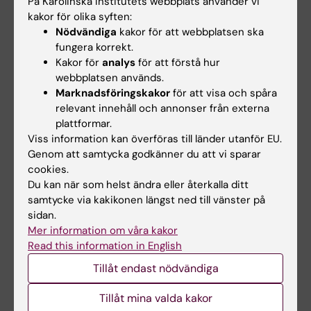
På Karolinska Institutets webbplats använder vi
Ledamöter:
kakor för olika syften:
Nödvändiga
kakor för att webbplatsen ska
fungera korrekt.
Fredrik von Feilitzen, enhetschef
Kakor för
analys
för att förstå hur
utveckling, IT-avdelningen
webbplatsen används.
Gottfried Gemzell, teamchef, institutionen
Marknadsföringskakor
för att visa och spåra
för fysiologi och farmakologi
relevant innehåll och annonser från externa
Joakim Jedholt, enhetschef,
plattformar.
universitetsbiblioteket
Viss information kan överföras till länder utanför EU.
Genom att samtycka godkänner du att vi sparar
Matti Nikkola, studierektor, institutionen
cookies.
för cell- och molekylärbiologi
Du kan när som helst ändra eller återkalla ditt
Jenny Degerholm Langsmo, administrativ
samtycke via kakikonen längst ned till vänster på
chef, institutionen för laboratoriemedicin
sidan.
Håkan Andersson,
Mer information om våra kakor
Read this information in English
grundutbildningsansvarig, institutionen
för medicinsk biokemi och biofysik
Tillåt endast nödvändiga
Tillåt mina valda kakor
Projektledare