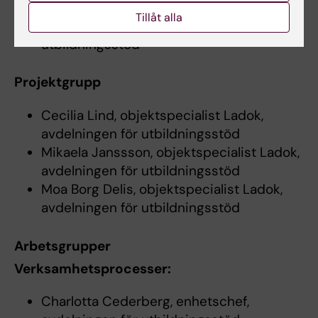
Tillåt alla
Mathias Pettersson, avdelningen för
utbildningsstöd
Projektgrupp
Cecilia Lind, objektspecialist Ladok,
avdelningen för utbildningsstöd
Mikaela Janssson, objektspecialist Ladok,
avdelningen för utbildningsstöd
Moa Borg Delis, objektspecialist Ladok,
avdelningen för utbildningsstöd
Arbetsgrupper
Verksamhetsprocesser:
Charlotta Cederberg, enhetschef,