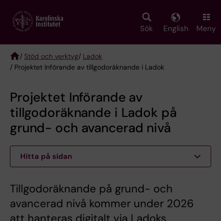
Skip
to
main
Sök
English
Meny
content
/
Stöd och verktyg
/
Ladok
/ Projektet Införande av tillgodoräknande i Ladok
Breadcrumb
Projektet Införande av
tillgodoräknande i Ladok på
grund- och avancerad nivå
Hitta på sidan
Tillgodoräknande på grund- och
avancerad nivå kommer under 2026
att hanteras digitalt via Ladoks