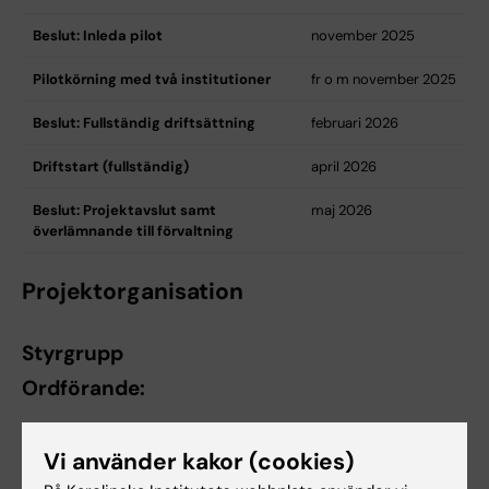
Beslut: Inleda pilot
november 2025
Pilotkörning med två institutioner
fr o m november 2025
Beslut: Fullständig driftsättning
februari 2026
Driftstart (fullständig)
april 2026
Beslut: Projektavslut samt
maj 2026
överlämnande till förvaltning
Projektorganisation
Styrgrupp
Ordförande:
Åsa Nandorf, avdelningschef, avdelningen
Vi använder kakor (cookies)
för utbildningsstöd