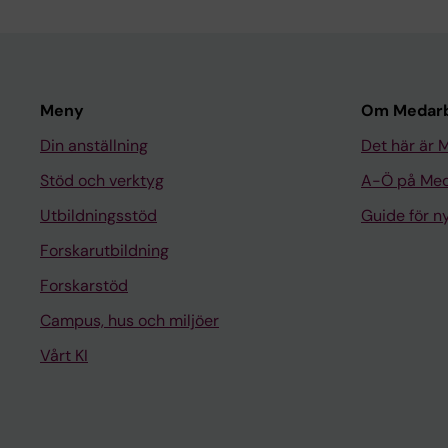
Meny
Om Medarb
Din anställning
Det här är 
Stöd och verktyg
A-Ö på Med
Utbildningsstöd
Guide för 
Forskarutbildning
Forskarstöd
Campus, hus och miljöer
Vårt KI