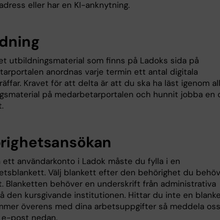
dress eller har en KI-anknytning.
ldning
et utbildningsmaterial som finns på Ladoks sida på
arportalen anordnas varje termin ett antal digitala
äffar. Kravet för att delta är att du ska ha läst igenom al
ngsmaterial på medarbetarportalen och hunnit jobba en d
.
righetsansökan
å ett användarkonto i Ladok måste du fylla i en
etsblankett. Välj blankett efter den behörighet du behöv
. Blanketten behöver en underskrift från administrativa
 den kursgivande institutionen. Hittar du inte en blanke
mer överens med dina arbetsuppgifter så meddela os
a e-post nedan.