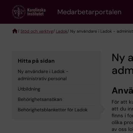
Skip
to
Medarbetarportalen
main
content
/
Stöd och verktyg
/
Ladok
/ Ny användare i Ladok - administ
Breadcrumb
Ny a
Hitta på sidan
admi
Ny användare i Ladok -
administrativ personal
Anvä
Utbildning
Behörighetsansökan
För att 
att du i
Behörighetsblanketter för Ladok
finns i f
olika pro
av oss lo