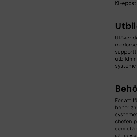
KI-eposta
Utbi
Utöver d
medarbet
supporttr
utbildni
systemet
Behö
För att f
behörigh
systemet
chefen på
som stäm
gärna vi