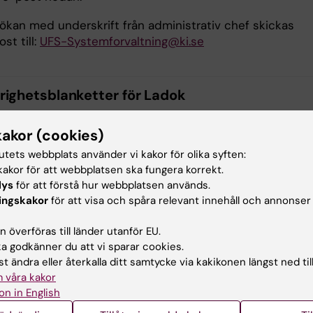
sökan med underskrift från administrativ chef skickas
st till:
UFS-Systemforvaltning@ki.se
righetsblanketter för Ladok
kakor (cookies)
tudieadministratör, grundnivå och avancerad nivå
(PDF, 177.8
tutets webbplats använder vi kakor för olika syften:
akor för att webbplatsen ska fungera korrekt.
tudieadministratör, forskarnivå
(PDF, 175.52 KB)
lys
för att förstå hur webbplatsen används.
ingskakor
för att visa och spåra relevant innehåll och annonser
tökad behörighet för en administratör som även ska vara rap
nan institution
(PDF, 167.13 KB)
 överföras till länder utanför EU.
 godkänner du att vi sparar cookies.
t ändra eller återkalla ditt samtycke via kakikonen längst ned til
tdata
(PDF, 129.4 KB)
 våra kakor
on in English
yte av institution
(PDF, 164.46 KB)