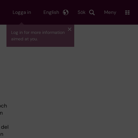
Logga in
English
Sök
Meny
Log in for more information
aimed at you.
och
om
 del
en