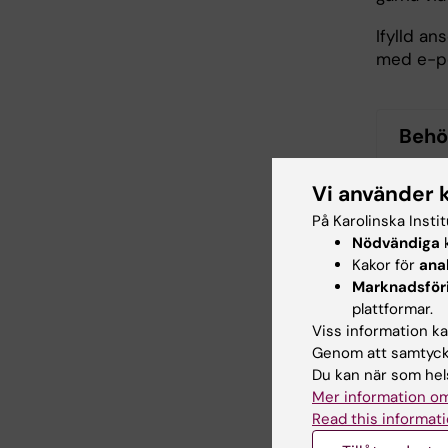
Ifylld an
med e-po
Behö
Vi använder 
S
På Karolinska Insti
Nödvändiga
k
S
Kakor för
ana
Marknadsför
U
plattformar.
till an
Viss information kan
Genom att samtycka
Du kan när som hels
U
Mer information om
Read this informati
B