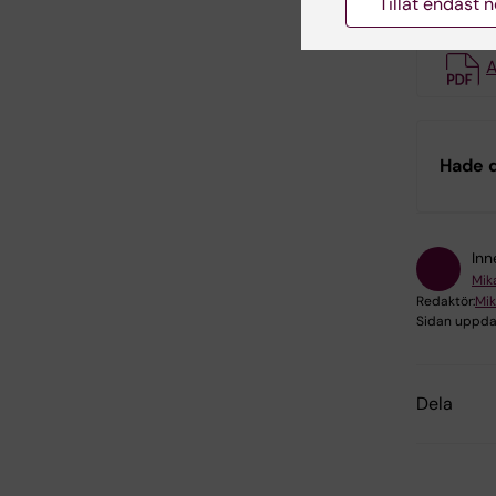
Tillåt endast 
A
Hade d
Inn
Mik
Redaktör:
Mik
Sidan uppda
Dela