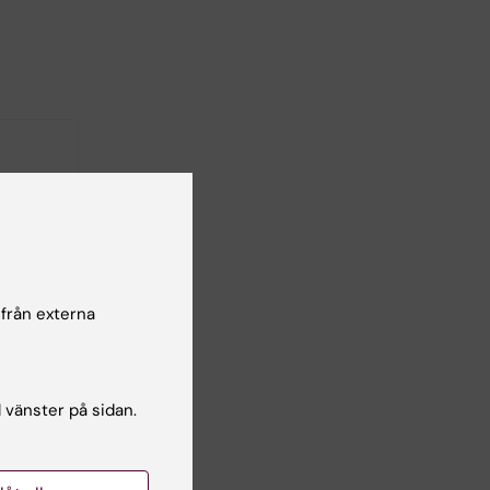
1 KB)
 från externa
portör
l vänster på sidan.