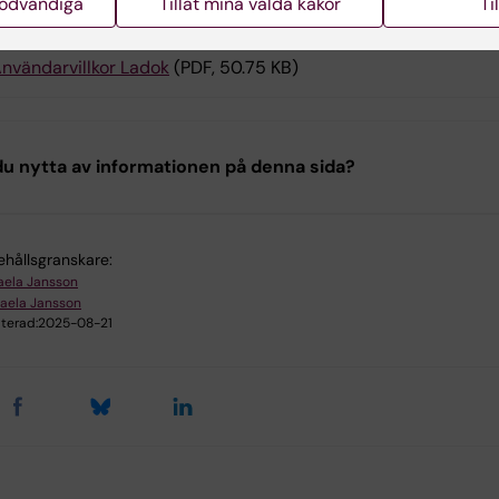
nödvändiga
Tillåt mina valda kakor
Ti
nvändarvillkor Ladok
(PDF, 50.75 KB)
u nytta av informationen på denna sida?
ehållsgranskare:
aela Jansson
aela Jansson
terad:
2025-08-21