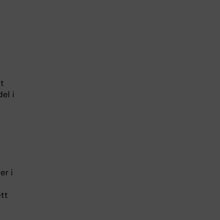
lt
el i
er i
tt
s