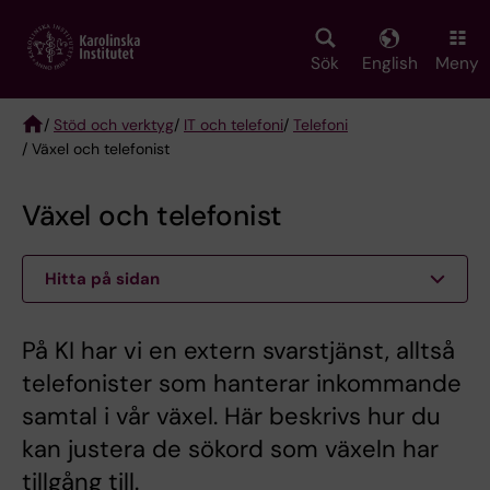
Skip
to
main
Sök
English
Meny
content
/
Stöd och verktyg
/
IT och telefoni
/
Telefoni
/ Växel och telefonist
Breadcrumb
Växel och telefonist
Hitta på sidan
På KI har vi en extern svarstjänst, alltså
telefonister som hanterar inkommande
samtal i vår växel. Här beskrivs hur du
kan justera de sökord som växeln har
tillgång till.