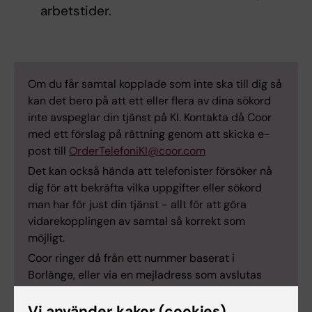
arbetstider.
Om du får samtal kopplade som inte ska till dig så
kan det bero på att ett eller flera av dina sökord
inte avspeglar din tjänst på KI. Kontakta då Coor
med ett förslag på rättning genom att skicka e-
post till
OrderTelefoniKI@coor.com
Det kan också hända att telefonister försöker nå
dig för att bekräfta vilka uppgifter eller sökord
man har för just din tjänst - allt för att göra
vidarekopplingen av samtal så korrekt som
möjligt.
Coor ringer då från ett nummer baserat i
Borlänge, eller via en mejladress som avslutas
med @coor.com.
Vi använder kakor (cookies)