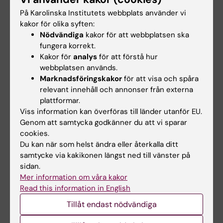
På Karolinska Institutets webbplats använder vi
kakor för olika syften:
Sök telefonnummer på webben
Nödvändiga
kakor för att webbplatsen ska
fungera korrekt.
Kakor för
analys
för att förstå hur
Webbkatalog Telia TouchPoint
webbplatsen används.
Marknadsföringskakor
för att visa och spåra
relevant innehåll och annonser från externa
Hade du nytta av informationen på denna sida?
plattformar.
Viss information kan överföras till länder utanför EU.
Yes
Genom att samtycka godkänner du att vi sparar
No
cookies.
Du kan när som helst ändra eller återkalla ditt
samtycke via kakikonen längst ned till vänster på
Innehållsgranskare:
sidan.
Stefan Siepen
Mer information om våra kakor
Redaktör:
Daniel Ståhl
Read this information in English
Sidan uppdaterad:
2026-01-20
Tillåt endast nödvändiga