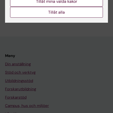
Tillåt mina valda kakor
Dela
Tillåt alla
Meny
Din anställning
Stöd och verktyg
Utbildningsstöd
Forskarutbildning
Forskarstöd
Campus, hus och miljöer