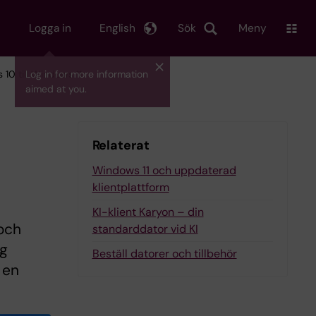
Logga in
English
Sök
Meny
10 till Windows 11
Log in for more information
aimed at you.
Relaterat
Windows 11 och uppdaterad
klientplattform
KI-klient Karyon – din
 och
standarddator vid KI
ng
Beställ datorer och tillbehör
 en