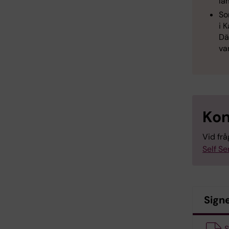
lä
So
i 
Dä
va
Kon
Vid fr
Self Se
Signe
S