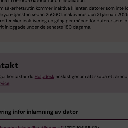
mna in berörda datorer för ominstallation.
m säkerhetsrutin kommer inaktiva klienter, datorer som inte l
Karyon-tjänsten sedan 250601, inaktiveras den 31 januari 2026
refter sker inaktivering en gång per månad för datorer som in
rit inloggade under de senaste 180 dagarna.
takt
ågor kontaktar du
Helpdesk
enklast genom att skapa ett ärend
rvice
.
ring inför inlämning av dator
ignering lokala filer Windows 11
(PDF, 105.85 KB)