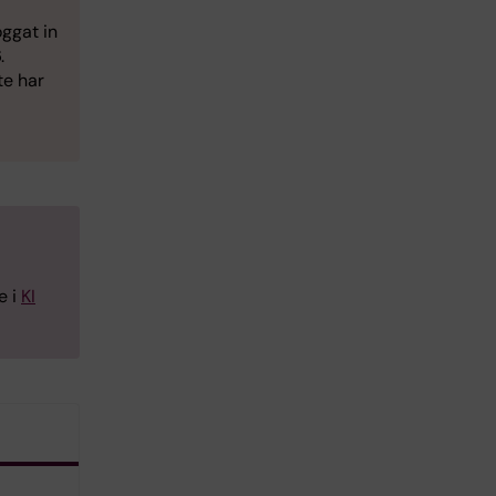
oggat in
.
te har
e i
KI