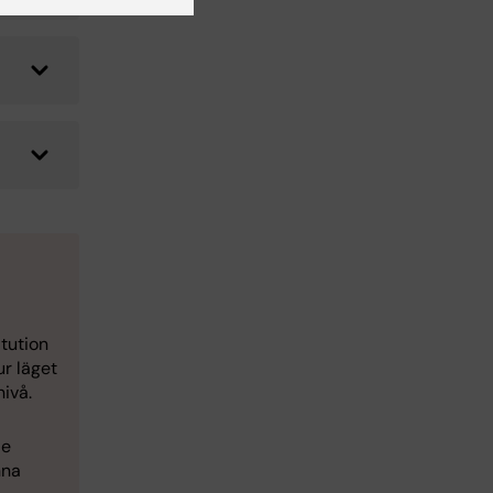
tution
ur läget
ivå.
je
nna