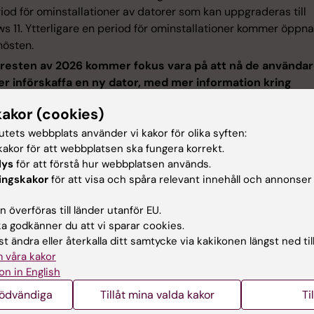
iod för ominstallationer av datorer som kan uppgraderas till
s 11. Ytterligare en period för ominstallationer kommer öppn
hösten.
resten av 2026 kommer fokus vara på att nå de använda
r införskaffa en ny dator, med mer information kring
ingen av datorbeställningar. Äldre datorer, som ej varit
kakor (cookies)
ade i den centrala Karyon-tjänsten på 90 dagar, kommer
aktiveras under detta arbete.
tutets webbplats använder vi kakor för olika syften:
akor för att webbplatsen ska fungera korrekt.
lys
för att förstå hur webbplatsen används.
ingskakor
för att visa och spåra relevant innehåll och annonser
ga frågor och svar
 överföras till länder utanför EU.
 godkänner du att vi sparar cookies.
t ändra eller återkalla ditt samtycke via kakikonen längst ned til
eställer jag en ny dator?
 våra kakor
on in English
nödvändiga
Tillåt mina valda kakor
Ti
ehöver min dator vara utbytt?