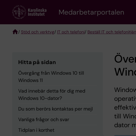
Skip
to
Medarbetarportalen
main
content
/
Stöd och verktyg
/
IT och telefoni
/
Beställ IT och telefonitjä
Breadcrumb
Över
Hitta på sidan
Win
Övergång från Windows 10 till
Windows 11
Windows
Vad innebär detta för dig med
operati
Windows 10-dator?
effekt
Du som berörs kontaktas per mejl
till Wi
Vanliga frågor och svar
dator 
Tidplan i korthet