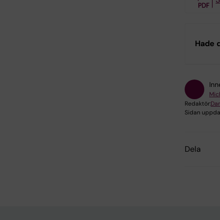
Hade d
Inn
Mic
Redaktör:
Dan
Sidan uppda
Dela