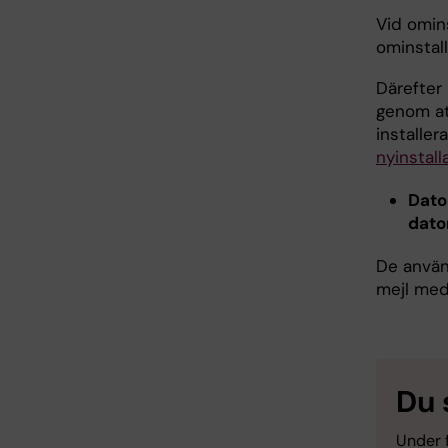
Vid omins
ominstall
Därefter 
genom at
installe
nyinstall
Dato
dator
De använ
mejl med
Du 
Under f