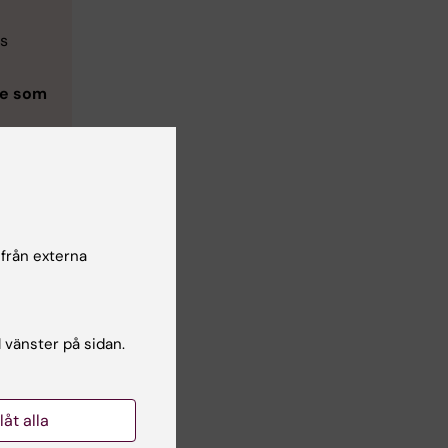
as
re som
 också
 från externa
l vänster på sidan.
llåt alla