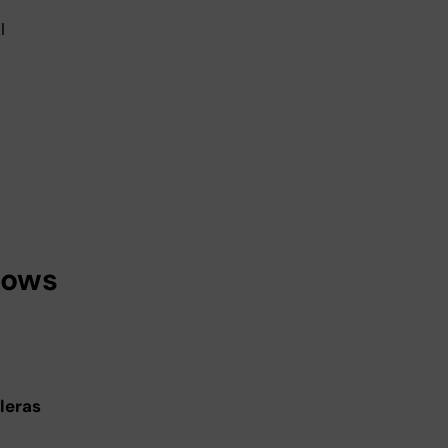
I
dows
leras