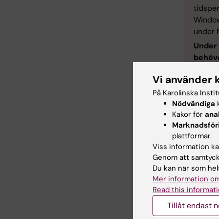
tidsper
Window
under 
Under 
behöve
hanter
Vi använder 
inlogg
att in
På Karolinska Insti
Nödvändiga
k
Kakor för
ana
Marknadsför
Vanli
plattformar.
Viss information kan
Genom att samtycka
Du kan när som hels
Hur b
Mer information om
Read this informati
Tillåt endast 
När b