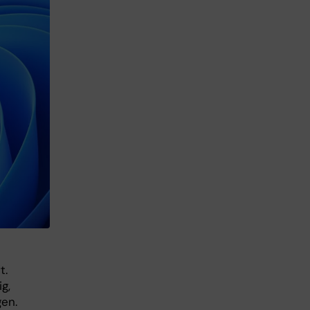
t.
g,
gen.