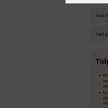
Vad b
Vad g
Tid
Mö
un
se
Fe
da
in