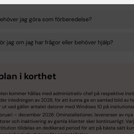
ehöver jag göra som förberedelse?
ör jag om jag har frågor eller behöver hjälp?
plan i korthet
ten kommer hållas med administrativ chef på respektive insti
der inledningen av 2026, för att kunna ge en samlad bild av h
r ut vad gäller antalet datorer med Windows 10 på insitutionsn
bruari – december 2026: Ominstallationer, leveranser av nya
torer och inaktivering av gamla klienter sker kontinuerligt. Var
stitution tilldelas en dedikerad period för att på bästa sätt ku