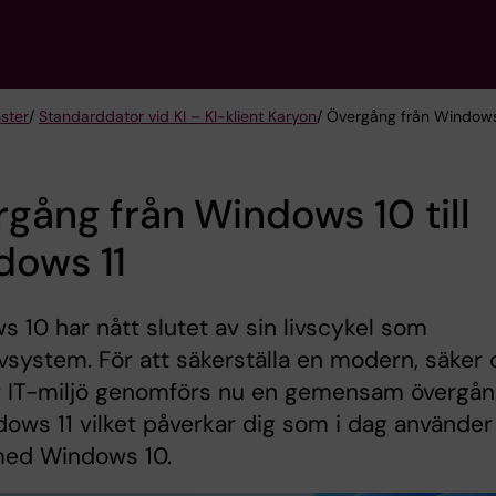
nster
/
Standarddator vid KI – KI-klient Karyon
/ Övergång från Windows 
gång från Windows 10 till
dows 11
 10 har nått slutet av sin livscykel som
vsystem. För att säkerställa en modern, säker
iv IT-miljö genomförs nu en gemensam övergå
ndows 11 vilket påverkar dig som i dag använder
med Windows 10.