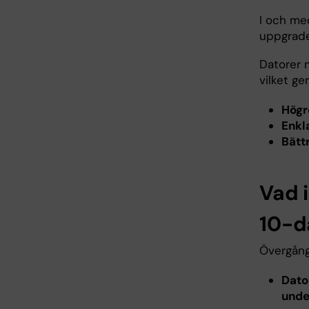
I och me
uppgrader
Datorer 
vilket ger
Högr
Enkl
Bätt
Vad 
10-d
Övergång
Dato
unde