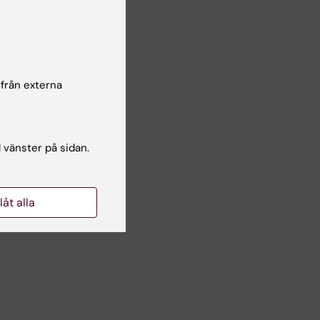
 från externa
er
l vänster på sidan.
Yes
llåt alla
No