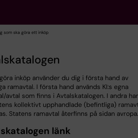
ig som ska göra ett inköp
lskatalogen
 göra inköp använder du dig i första hand av
iga ramavtal. I första hand används KI:s egna
l/avtal som finns i Avtalskatalogen. I andra ha
tens kollektivt upphandlade (befintliga) ramav
s. Statens ramavtal återfinns på sidan avropa.
lskatalogen länk