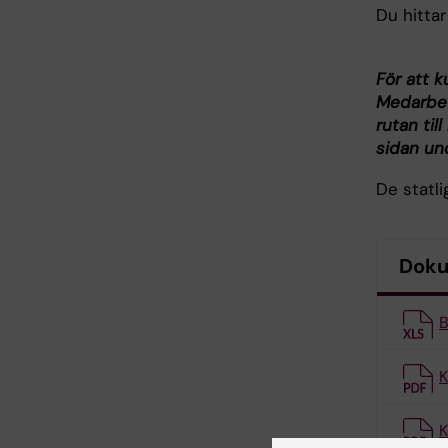
Du hittar
För att 
Medarbeta
rutan til
sidan und
De statl
Dok
B
K
K