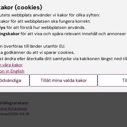
kakor (cookies)
tutets webbplats använder vi kakor för olika syften:
 information för inloggade
akor för att webbplatsen ska fungera korrekt.
lys
för att förstå hur webbplatsen används.
ingskakor
för att visa och spåra relevant innehåll och annonser
darbetare
n
K
l
i
c
k
a
h
ä
r
f
ö
r
a
t
t
v
i
s
a
/
d
ö
l
j
a
i
n
f
o
r
m
a
t
i
o
 överföras till länder utanför EU.
nns mer information för dig som arbetar i följande grupp
 godkänner du att vi sparar cookies.
t ändra eller återkalla ditt samtycke via kakikonen längst ned til
l KI staff
 våra kakor
on in English
u nytta av informationen på denna sida?
nödvändiga
Tillåt mina valda kakor
Ti
ga in med KI-ID
ehållsgranskare:
ning Richardsson
terad:
2026-03-18