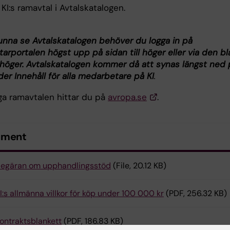
 KI:s ramavtal i Avtalskatalogen.
kunna se Avtalskatalogen behöver du logga in på
rportalen högst upp på sidan till höger eller via den bl
l höger. Avtalskatalogen kommer då att synas längst ned 
er Innehåll för alla medarbetare på KI
.
iga ramavtalen hittar du på
avropa.se
.
ument
egäran om upphandlingsstöd
(File, 20.12 KB)
I:s allmänna villkor för köp under 100 000 kr
(PDF, 256.32 KB)
ontraktsblankett
(PDF, 186.83 KB)