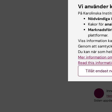
Vi använder 
På Karolinska Insti
Mer
Nödvändiga
k
Kakor för
ana
Marknadsför
me
plattformar.
Viss information kan
Det fi
Genom att samtycka
Du kan när som hels
Al
Mer information om
Read this informati
Hade d
Tillåt endast 
Log
Inn
Hen
Sidan uppda