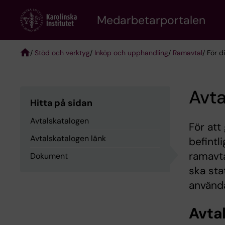
Skip
to
Medarbetarportalen
main
content
/
Stöd och verktyg
/
Inköp och upphandling
/
Ramavtal
/ För d
Breadcrumb
Avta
Hitta på sidan
Avtalskatalogen
För att
Avtalskatalogen länk
befintl
ramavta
Dokument
ska sta
använda
Avta