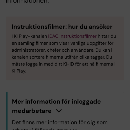
informationen.
Instruktionsfilmer: hur du ansöker
I KI Play-kanalen
IDAC instruktionsfilmer
hittar du
en samling filmer som visar vanliga uppgifter för
administratörer, chefer och användare. Du kan i
kanalen sortera filmerna utifrån olika taggar. Du
måste logga in med ditt KI-ID för att nå filmerna i
KI Play.
Mer information för inloggade
medarbetare
n
K
l
i
c
k
a
h
ä
r
f
ö
r
a
t
t
v
i
s
a
/
d
ö
l
j
a
i
n
f
o
r
m
a
t
i
o
Det finns mer information för dig som