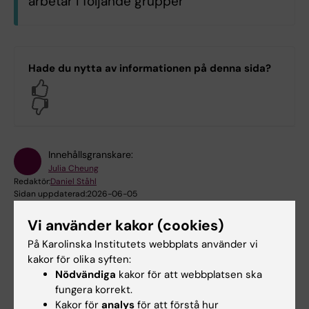
arbetar i följande grupper
All KI staff
Hade du nytta av informationen på denna sida?
Logga in med KI-ID
Yes
No
Innehållsgranskare:
Julia Cheung
Redaktör:
Daniel Ståhl
Sidan uppdaterad:
2026-06-05
Vi använder kakor (cookies)
På Karolinska Institutets webbplats använder vi
Dela
kakor för olika syften:
Nödvändiga
kakor för att webbplatsen ska
fungera korrekt.
Kakor för
analys
för att förstå hur