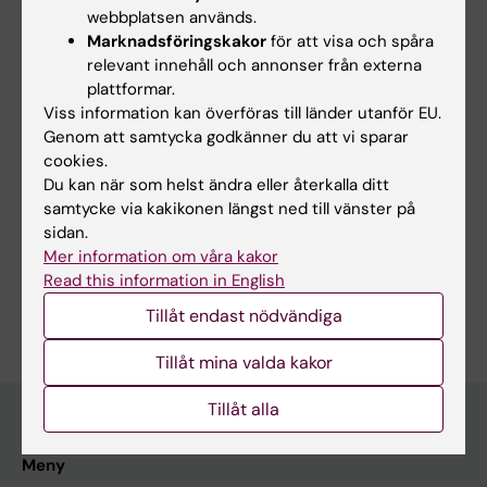
webbplatsen används.
Relaterat
Marknadsföringskakor
för att visa och spåra
IDAC för chefer
relevant innehåll och annonser från externa
plattformar.
IDAC för medarbetare
Viss information kan överföras till länder utanför EU.
IDAC för resursägare
Genom att samtycka godkänner du att vi sparar
cookies.
Du kan när som helst ändra eller återkalla ditt
samtycke via kakikonen längst ned till vänster på
sidan.
Mer information om våra kakor
Inloggade medarbetare
Read this information in English
Mer information för inloggade medarbetare
Tillåt endast nödvändiga
Tillåt mina valda kakor
Tillåt alla
Meny