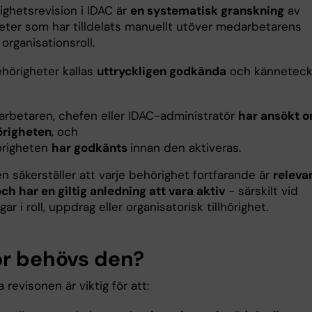
ighetsrevision i IDAC är
en systematisk granskning
av
eter som har tilldelats manuellt utöver medarbetarens
 organisationsroll.
hörigheter kallas
uttryckligen godkända
och kännetec
rbetaren, chefen eller IDAC-administratör
har ansökt 
righeten
, och
righeten
har godkänts
innan den aktiveras.
n säkerställer att varje behörighet fortfarande är
relevan
ch har en giltig anledning att vara aktiv
- särskilt vid
gar i roll, uppdrag eller organisatorisk tillhörighet.
ör behövs den?
a revisonen är viktig för att: