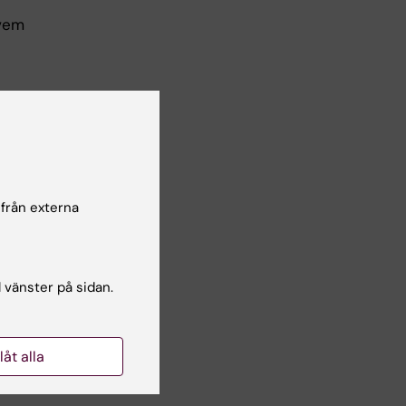
 vem
 från externa
a
l vänster på sidan.
lag
llåt alla