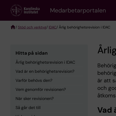
Skip
to
Medarbetarportalen
main
content
/
Stöd och verktyg
/
IDAC
/ Årlig behörighetsrevision i IDAC
Breadcrumb
Årli
Hitta på sidan
Årlig behörighetsrevision i IDAC
Behörig
Vad är en behörighetsrevision?
behörig
är att 
Varför behövs den?
och go
Vem genomför revisionen?
åtkomst
När sker revisionen?
Så går det till
Vad 