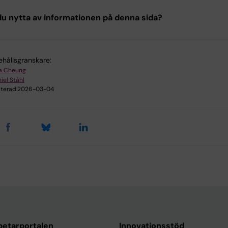
u nytta av informationen på denna sida?
ehållsgranskare:
ia Cheung
iel Ståhl
terad:
2026-03-04
etarportalen
Innovationsstöd