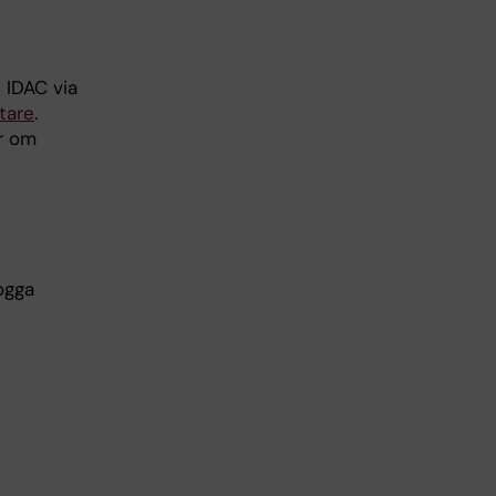
 IDAC via
tare
.
er om
ogga