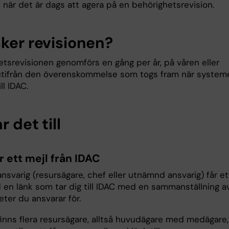
 när det är dags att agera på en behörighetsrevision.
sker revisionen?
etsrevisionen genomförs en gång per år, på våren eller
utifrån den överenskommelse som togs fram när system
ill IDAC.
r det till
år ett mejl från IDAC
svarig (resursägare, chef eller utnämnd ansvarig) får et
 en länk som tar dig till IDAC med en sammanställning a
ter du ansvarar för.
inns flera resursägare, alltså huvudägare med medägare,