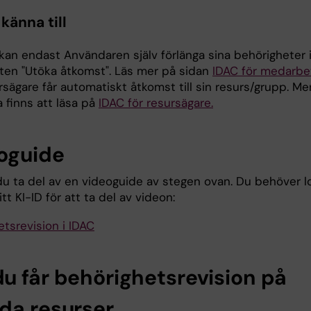
 känna till
kan endast Användaren själv förlänga sina behörigheter i
sten "Utöka åtkomst". Läs mer på sidan
IDAC för medarbe
rsägare får automatiskt åtkomst till sin resurs/grupp. M
 finns att läsa på
IDAC för resursägare.
oguide
du ta del av en videoguide av stegen ovan. Du behöver l
tt KI-ID för att ta del av videon:
tsrevision i IDAC
u får behörighetsrevision på
da resurser