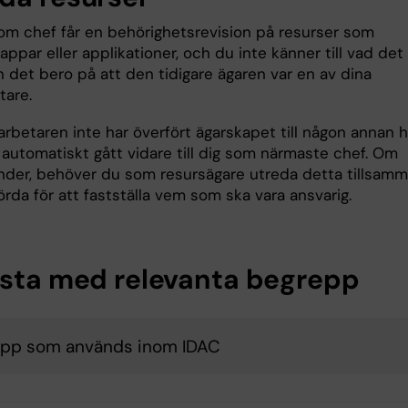
m chef får en behörighetsrevision på resurser som
ppar eller applikationer, och du inte känner till vad det
an det bero på att den tidigare ägaren var en av dina
are.
betaren inte har överfört ägarskapet till någon annan h
 automatiskt gått vidare till dig som närmaste chef. Om
nder, behöver du som resursägare utreda detta tillsam
rda för att fastställa vem som ska vara ansvarig.
ista med relevanta begrepp
pp som används inom IDAC