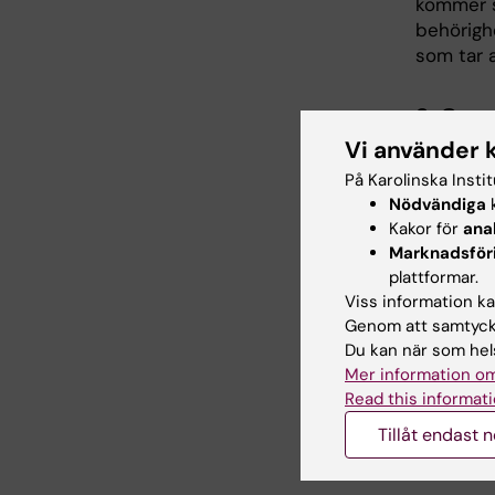
kommer s
behörighe
som tar a
2. Gra
Vi använder 
Kontrolle
På Karolinska Insti
Om du ha
Nödvändiga
k
poster el
Kakor för
ana
Marknadsför
Du kan ä
plattformar.
beslut vi
Viss information kan
Genom att samtycka
Du kan när som hels
3. Besl
Mer information om
Godkänn e
Read this informati
bör du an
Tillåt endast 
commen
beslut.