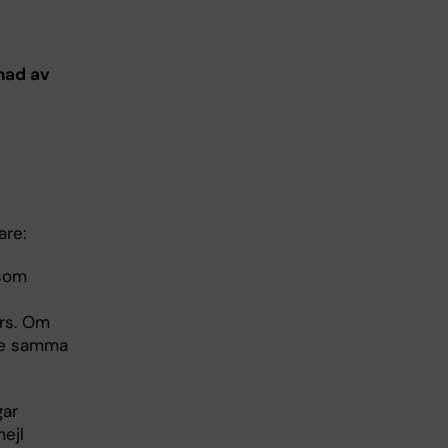
nad av
are:
 som
urs. Om
 de samma
gar
ejl