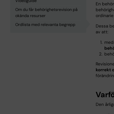
Videoguide
En behör
Om du får behörighetsrevision på
behörigh
ordinarie
okända resurser
Ordlista med relevanta begrepp
Dessa be
av att:
meda
behö
behö
Revisione
korrekt o
förändrin
Varf
Den årlig