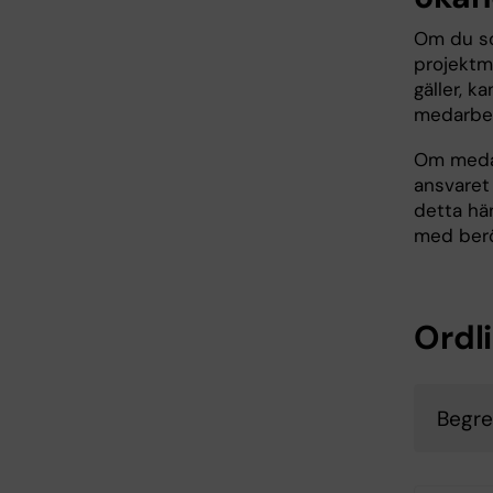
Om du so
projektma
gäller, k
medarbet
Om medar
ansvaret
detta hä
med berö
Ordl
Begre