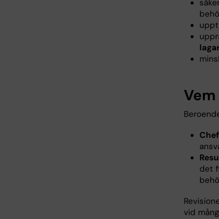
säke
behör
uppt
uppr
laga
minsk
Vem 
Beroende
Chef
ansva
Resu
det 
behö
Revision
vid mång