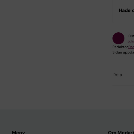
Hade d
Inn
Jul
Redaktör:
Dan
Sidan uppda
Dela
Meny
Om Medarb