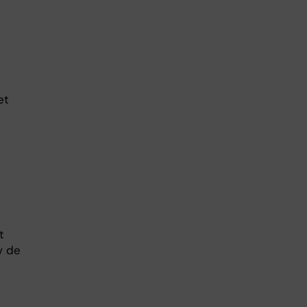
et
t
v de