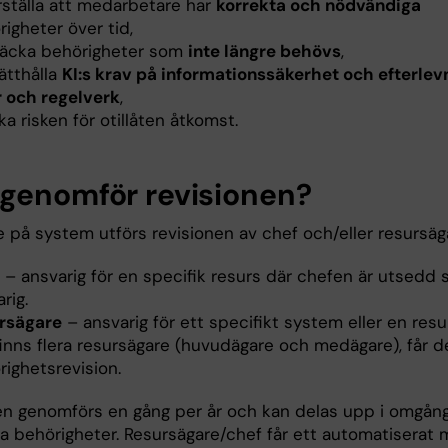
rställa att medarbetare har
korrekta och nödvändiga
igheter över tid,
äcka behörigheter som
inte längre behövs
,
ätthålla
KI:s krav på informationssäkerhet och efterlev
r och regelverk
,
a risken för otillåten åtkomst.
genomför revisionen?
 på system utförs revisionen av chef och/eller resursäg
– ansvarig för en specifik resurs där chefen är utsedd
rig.
rsägare
– ansvarig för ett specifikt system eller en res
finns flera resursägare (huvudägare och medägare), får
righetsrevision.
en genomförs en gång per år och kan delas upp i omgån
a behörigheter. Resursägare/chef får ett automatiserat m