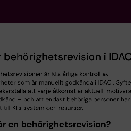
g behörighetsrevision i IDA
hetsrevisionen är KI:s årliga kontroll av
heter som är manuellt godkända i IDAC . Syfte
säkerställa att varje åtkomst är aktuell, motiver
dkänd – och att endast behöriga personer har
 till KI:s system och resurser.
är en behörighetsrevision?