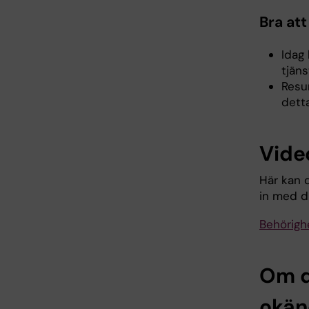
Bra att
Idag 
tjän
Resu
detta
Vide
Här kan 
in med di
Behörighe
Om d
okän