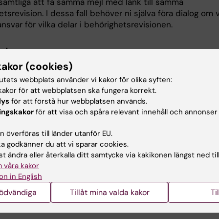
amtliga att få samma mejl med länk till samma
tsrevision. I dessa fall behöver ni själva föra dialog om
nsvar för vilka delar i behörighetsrevisionen.
nska
kakor (cookies)
ra att varje behörighet är aktuell, motiverad och korrekt.
tutets webbplats använder vi kakor för olika syften:
r många behörigheter att hantera, kan du redigera flera
akor för att webbplatsen ska fungera korrekt.
ler rader samtidigt.
lys
för att förstå hur webbplatsen används.
ingskakor
för att visa och spåra relevant innehåll och annonser
ven spara dina genomförda granskningar för att kunna t
d ett senare tillfälle.
 överföras till länder utanför EU.
 godkänner du att vi sparar cookies.
t ändra eller återkalla ditt samtycke via kakikonen längst ned til
uta
 våra kakor
ller avvisa tilldelade behörigheter direkt i IDAC. Vid avs
on in English
ge en kort motivering i fältet
Kommentarer
(
Action
nödvändiga
Tillåt mina valda kakor
Ti
t
) eftersom den visas för mottagaren i mejlet som följer