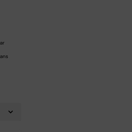
ar
mans