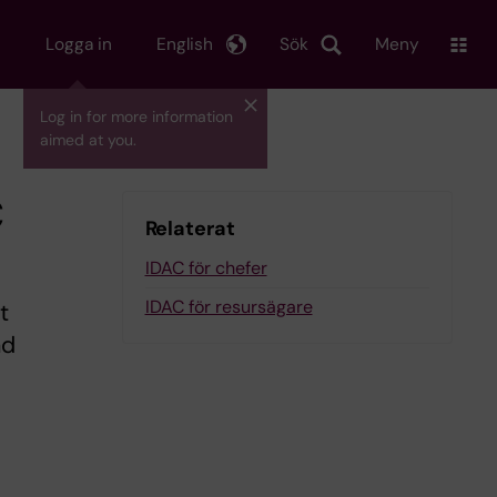
Logga in
English
Sök
Meny
Log in for more information
aimed at you.
C
Relaterat
IDAC för chefer
IDAC för resursägare
t
ad