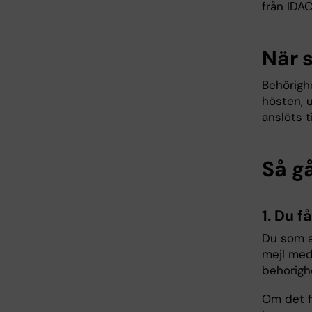
från IDAC
När 
Behörigh
hösten, 
anslöts t
Så gå
1. Du f
Du som an
mejl med
behörighe
Om det f