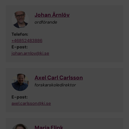
Johan Ärnlöv
ordförande
Telefon:
+46852483886
E-post:
johan.arnlov@ki.se
Axel Carl Carlsson
forskarskoledirektor
E-post:
axel.carlsson@ki.se
Maria Flink