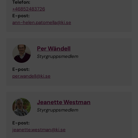
Telefon:
+46852483726
E-post:
ann-helen.patomella@ki.se
Per Wändell
Styrgruppsmedlem
E-post:
per.wandell@ki.se
Jeanette Westman
Styrgruppsmedlem
E-post:
jeanette.westman@ki.se