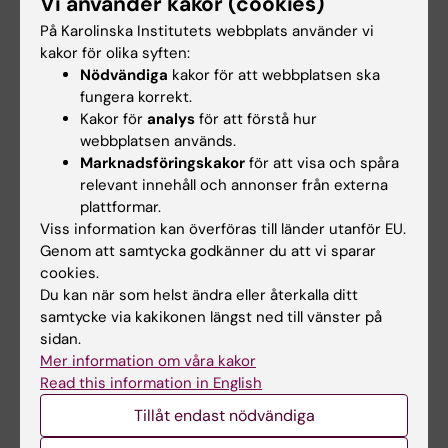
Vi använder kakor (cookies)
engelska. Majoriteten av undervisningen är på
På Karolinska Institutets webbplats använder vi
svenska, men viss undervisning är på
kakor för olika syften:
engelska.
Nödvändiga
kakor för att webbplatsen ska
fungera korrekt.
Forskarskolan har studentaktiverande
Kakor för
analys
för att förstå hur
webbplatsen används.
metoder och ett interaktivt lärande som
Marknadsföringskakor
för att visa och spåra
pedagogisk modell. I kurserna förekommer
relevant innehåll och annonser från externa
därför individuella studieuppgifter, arbete i
plattformar.
grupp, föreläsningar, workshops och
Viss information kan överföras till länder utanför EU.
seminarier. En bärande idé inom forskarskolan
Genom att samtycka godkänner du att vi sparar
är att främja en god lärandemiljö där
cookies.
Du kan när som helst ändra eller återkalla ditt
deltagarna stöttar varandra genom
samtycke via kakikonen längst ned till vänster på
kursprogrammet. Kurserna utgår från
sidan.
deltagarnas egna forsknings- och
Mer information om våra kakor
utvecklingsprojekt och tar tillvara den
Read this information in English
erfarenhet och kunskap som deltagarna har
Tillåt endast nödvändiga
med sig.