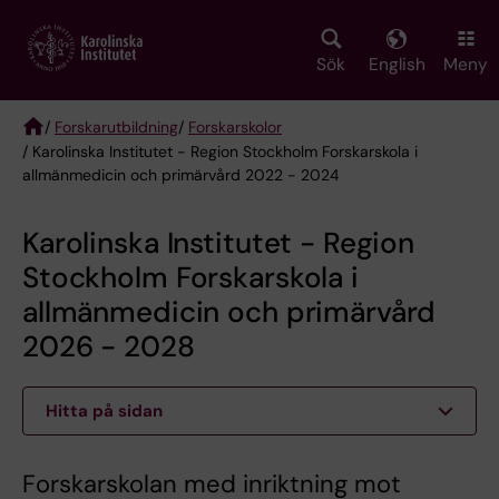
Skip
to
main
Sök
English
Meny
content
/
Forskarutbildning
/
Forskarskolor
/ Karolinska Institutet - Region Stockholm Forskarskola i
Breadcrumb
allmänmedicin och primärvård 2022 - 2024
Karolinska Institutet - Region
Stockholm Forskarskola i
allmänmedicin och primärvård
2026 - 2028
Hitta på sidan
Forskarskolan med inriktning mot