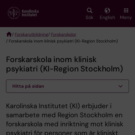
Skip
to
main
Sök
English
Meny
content
/
Forskarutbildning
/
Forskarskolor
/ Forskarskola inom klinisk psykiatri (KI-Region Stockholm)
Breadcrumb
Forskarskola inom klinisk
psykiatri (KI-Region Stockholm)
Hitta på sidan
Karolinska Institutet (KI) erbjuder i
samarbete med Region Stockholm en
forskarskola med inriktning mot klinisk
psykiatri för personer som är kliniskt