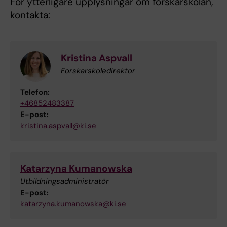
För ytterligare upplysningar om forskarskolan,
kontakta:
Kristina Aspvall
Forskarskoledirektor
Telefon:
+46852483387
E-post:
kristina.aspvall@ki.se
Katarzyna Kumanowska
Utbildningsadministratör
E-post:
katarzyna.kumanowska@ki.se