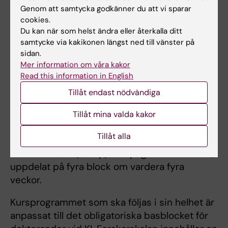
Genom att samtycka godkänner du att vi sparar
kursdeltagaren kommer att beviljas
cookies.
tjänstledigt med lön under varje kursperiod.
Du kan när som helst ändra eller återkalla ditt
Beloppet är för 2026 och inkluderar PO-tillägg
samtycke via kakikonen längst ned till vänster på
(sociala avgifter).
sidan.
Mer information om våra kakor
Under kursperioderna kommer det inte att
Read this information in English
ges utrymme för parallell klinisk verksamhet
Tillåt endast nödvändiga
eller forskning.
Tillåt mina valda kakor
Kursperioder
Tillåt alla
Forskarskolan omfattar sammanlagt 16 veckor
heltidsstudier (24 hp) och pågår under två år,
uppdelat på fyra block om vardera fyra
veckor.
Kursprogrammet som ska följas i sin helhet är
anpassat till det obligatoriska basblocket för