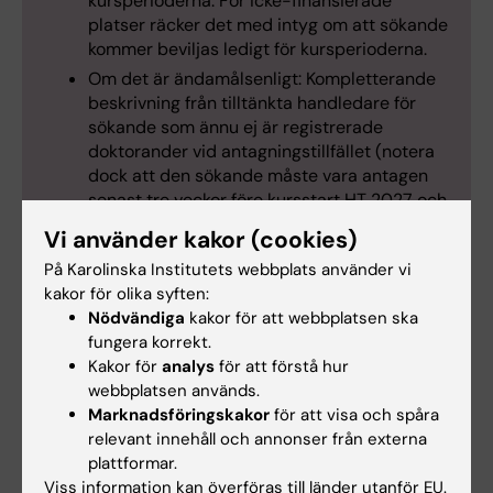
kursperioderna. För icke-finansierade
platser räcker det med intyg om att sökande
kommer beviljas ledigt för kursperioderna.
Om det är ändamålsenligt: Kompletterande
beskrivning från tilltänkta handledare för
sökande som ännu ej är registrerade
doktorander vid antagningstillfället (notera
dock att den sökande måste vara antagen
senast tre veckor före kursstart HT 2027 och
efter antagningen måste kompletterande
Vi använder kakor (cookies)
intyg skickas till
Katarzyna Kumanowska
).
På Karolinska Institutets webbplats använder vi
kakor för olika syften:
Nödvändiga
kakor för att webbplatsen ska
fungera korrekt.
Möjlighet till lönekostnadsbidrag
Kakor för
analys
för att förstå hur
webbplatsen används.
Forskarskolan ersätter kursdeltagarens klinik
Marknadsföringskakor
för att visa och spåra
med 61 197 kr per block under de aktuella
relevant innehåll och annonser från externa
kursperioderna under förutsättning att
plattformar.
klinikchef/motsvarande intygar att
Viss information kan överföras till länder utanför EU.