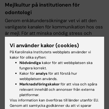
Mejlkultur på institutionen för
odontologi
Genom enkätundersökningar vet vi att den
vanligaste kanalen för kommunikation hos oss
är mejl. För att minska onödig stress och
arbetsbelastning gäller därför följande
Vi använder kakor (cookies)
spelregler:
På Karolinska Institutets webbplats använder vi
kakor för olika syften:
Information som ska spridas
Nödvändiga
kakor för att webbplatsen ska
Kontakta kommunikatören som väljer rätt
fungera korrekt.
kanal och rätt målgrupp.
Kakor för
analys
för att förstå hur
webbplatsen används.
Marknadsföringskakor
för att visa och spåra
CC
relevant innehåll och annonser från externa
Innan du sätter någon på cc i ett mejl, fundera
plattformar.
över om personen verkligen behöver få det
Viss information kan överföras till länder utanför EU.
Genom att samtycka godkänner du att vi sparar
aktuella mejlet.