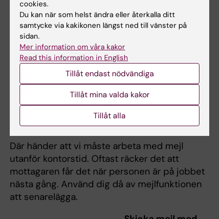
cookies.
Du kan när som helst ändra eller återkalla ditt
Att svara på massutskick
samtycke via kakikonen längst ned till vänster på
När du svarar på ett mejl, se till att du endast
sidan.
Mer information om våra kakor
svarar mottagaren och inte svarar alla.
Read this information in English
Tillåt endast nödvändiga
!
Undvik att tagga mejl med röda
Tillåt mina valda kakor
uppropstecken i onödan.
Tillåt alla
Utanför kontorstid
Där händer att vi måste arbeta med mejl
utanför kontorstid. Oftast räcker det att
mottagaren får det när personen är på jobbet
nästa gång. Använd dig då av mejlfunktionen
att senarelägga.
Skicka mejl med