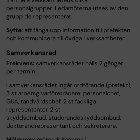
från hela verksamhetens olika
personalgrupper. Ledamöterna utses av den
grupp de representerar.
Syfte:
att fånga upp information till prefekten
och kommunicera till övriga i verksamheten.
Samverkansråd
Frekvens:
samverkansrådet hålls 2 gånger
per termin.
I samverkansrådet ingår ordförande (prefekt),​
3 st arbetsgivarföreträdare: personalchef,
GUA, tandvårdschef, 2 st fackliga
representanter,​ 2 st
skyddsombud, studerandeskydds­ombud,​
doktorandrepresentant och sekreterare.
Målgrupp:
mötesdeltagarna i