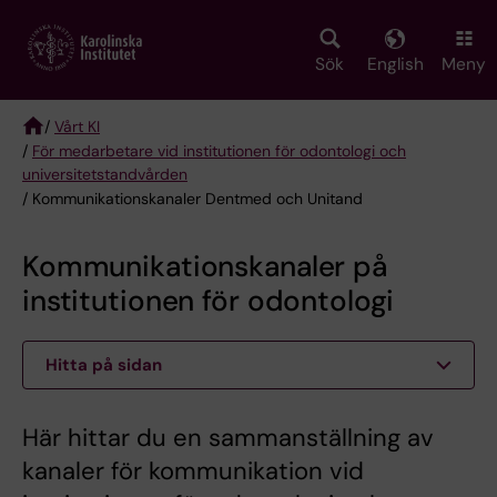
Skip
to
main
Sök
English
Meny
content
/
Vårt KI
/
För medarbetare vid institutionen för odontologi och
Breadcrumb
universitetstandvården
/ Kommunikationskanaler Dentmed och Unitand
Kommunikationskanaler på
institutionen för odontologi
Hitta på sidan
Här hittar du en sammanställning av
kanaler för kommunikation vid