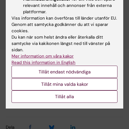
Intervju med Emma Swärdh och Sumonto
relevant innehåll och annonser från externa
Mitra
plattformar.
”Både vi själva som medarbetare och våra
Viss information kan överföras till länder utanför EU.
studenter kan bli förändringsagenter för hållbar
Genom att samtycka godkänner du att vi sparar
utveckling."
cookies.
Du kan när som helst ändra eller återkalla ditt
samtycke via kakikonen längst ned till vänster på
sidan.
Mer information om våra kakor
Read this information in English
Hade du nytta av informationen på denna sida?
Tillåt endast nödvändiga
Yes
No
Tillåt mina valda kakor
Tillåt alla
Redaktör:
Annika Clemes
Sidan uppdaterad:
2026-01-16
Dela