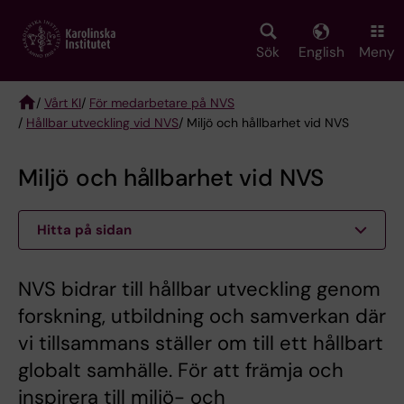
Skip
to
main
Sök
English
Meny
content
/
Vårt KI
/
För medarbetare på NVS
/
Hållbar utveckling vid NVS
/ Miljö och hållbarhet vid NVS
Breadcrumb
Miljö och hållbarhet vid NVS
Hitta på sidan
NVS bidrar till hållbar utveckling genom
forskning, utbildning och samverkan där
vi tillsammans ställer om till ett hållbart
globalt samhälle. För att främja och
inspirera till miljö- och