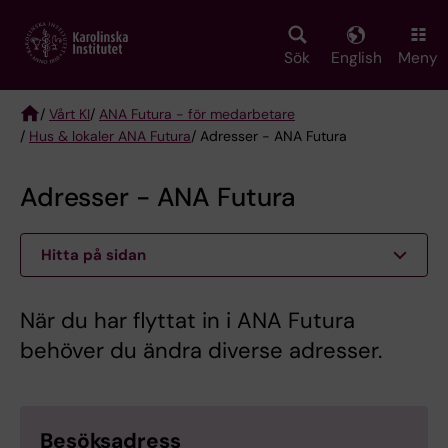
Skip
to
main
Sök
English
Meny
content
/
Vårt KI
/
ANA Futura - för medarbetare
/
Hus & lokaler ANA Futura
/ Adresser - ANA Futura
Breadcrumb
Adresser - ANA Futura
Hitta på sidan
När du har flyttat in i ANA Futura
behöver du ändra diverse adresser.
Besöksadress