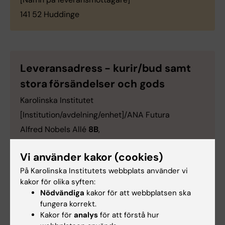
141 52 Huddinge
Leveransadress - kurir/bud samt
stora försändelser och gods
Karolinska Institutet
[Institution/avdelning/enhet]/ANA Futura
Alfred Nobels Allé
8B
,
[Namn på leveransmottagare]
Vi använder kakor (cookies)
141 52 Huddinge
På Karolinska Institutets webbplats använder vi
kakor för olika syften:
Nödvändiga
kakor för att webbplatsen ska
fungera korrekt.
Hade du nytta av informationen på denna sida?
Kakor för
analys
för att förstå hur
Yes