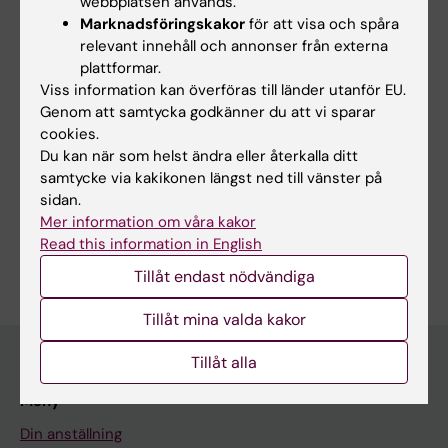
webbplatsen används.
Marknadsföringskakor
för att visa och spåra
No
relevant innehåll och annonser från externa
plattformar.
Viss information kan överföras till länder utanför EU.
Redaktör:
Christina Sundqvist
Genom att samtycka godkänner du att vi sparar
Sidan uppdaterad:
2026-05-22
cookies.
Du kan när som helst ändra eller återkalla ditt
samtycke via kakikonen längst ned till vänster på
Dela
sidan.
Mer information om våra kakor
Read this information in English
Tillåt endast nödvändiga
Tillåt mina valda kakor
Tillåt alla
Meny
Din anställning