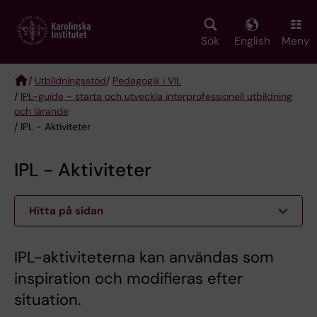
Skip
to
main
Sök
English
Meny
content
/
Utbildningsstöd
/
Pedagogik i VIL
/
IPL-guide - starta och utveckla interprofessionell utbildning
Breadcrumb
och lärande
/ IPL - Aktiviteter
IPL - Aktiviteter
Hitta på sidan
IPL-aktiviteterna kan användas som
inspiration och modifieras efter
situation.