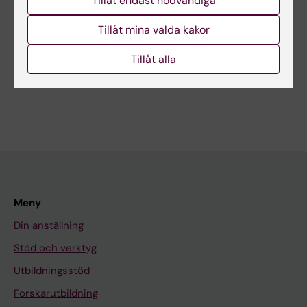
Tillåt endast nödvändiga
KTC, Kliniskt Träningscentrum
CAMST Simulatorcentrum
Tillåt mina valda kakor
KLINSIM, förening för klinisk träning och medicinsk
Tillåt alla
simulering
Meny
Din anställning
Stöd och verktyg
Utbildningsstöd
Forskarutbildning