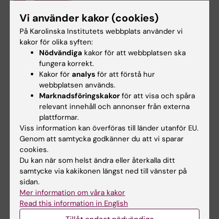
Redaktör:
Helena Brodin
Vi använder kakor (cookies)
Sidan uppdaterad:
2026-05-20
På Karolinska Institutets webbplats använder vi
kakor för olika syften:
Dela
Nödvändiga
kakor för att webbplatsen ska
fungera korrekt.
Kakor för
analys
för att förstå hur
webbplatsen används.
Marknadsföringskakor
för att visa och spåra
Mer om det här ämnet
relevant innehåll och annonser från externa
plattformar.
Programgemensam interprofessionell dag för
Viss information kan överföras till länder utanför EU.
studenter
Genom att samtycka godkänner du att vi sparar
cookies.
Pedagogik i VIL
Du kan när som helst ändra eller återkalla ditt
samtycke via kakikonen längst ned till vänster på
sidan.
Mer information om våra kakor
Relaterat
Read this information in English