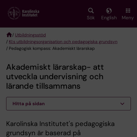
Skip
to
main
Sök
English
Meny
content
/
Utbildningsstöd
/
KI:s utbildningsorganisation och pedagogiska grundsyn
Breadcrumb
/ Pedagogisk kompass: Akademiskt lärarskap
Akademiskt lärarskap- att
utveckla undervisning och
lärande tillsammans
Hitta på sidan
Karolinska Institutet's pedagogiska
grundsyn är baserad på