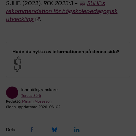
SUHF. (2023).
REK 2023:3
-
SUHF:s
rekommendation för högskolepedagogisk
utveckling
.
Hade du nytta av informationen på denna sida?
Yes
No
Innehållsgranskare:
Teresa Sörö
Redaktör:
Miriam Mosesson
Sidan uppdaterad:
2026-06-02
Dela