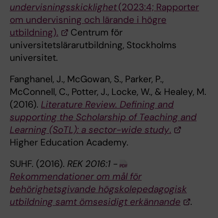
undervisningsskicklighet
(2023:4; Rapporter
om undervisning och lärande i högre
utbildning).
Centrum för
universitetslärarutbildning, Stockholms
universitet.
Fanghanel, J., McGowan, S., Parker, P.,
McConnell, C., Potter, J., Locke, W., & Healey, M.
(2016).
Literature Review. Defining and
supporting the Scholarship of Teaching and
Learning (SoTL): a sector-wide study
.
Higher Education Academy.
SUHF. (2016).
REK 2016:1 -
Rekommendationer om mål för
behörighetsgivande högskolepedagogisk
utbildning samt ömsesidigt erkännande
.