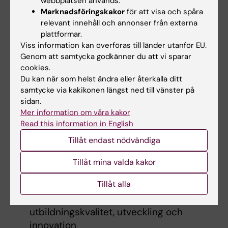
webbplatsen används.
kulturer möjliggörs pedagogisk utveckling och
Marknadsföringskakor
för att visa och spåra
innovation.
relevant innehåll och annonser från externa
plattformar.
Du kan bidra till institutionell utveckling till
Viss information kan överföras till länder utanför EU.
exempel genom att:
Genom att samtycka godkänner du att vi sparar
cookies.
Medverka till utveckling av
Du kan när som helst ändra eller återkalla ditt
samtycke via kakikonen längst ned till vänster på
utbildningsprogram.
sidan.
Sträva efter att bli excellent lärare (
Din
Mer information om våra kakor
pedagogiska meritportfölj | Medarbetare
).
Read this information in English
På ledarskapsnivå stödja såväl egen som
Tillåt endast nödvändiga
lärares pedagogiska utveckling.
Skapa förutsättningar för hållbarhet för
Tillåt mina valda kakor
pedagogiska utvecklingsinitiativ.
Tillåt alla
Skapa kollegier och pedagogiska
mötesplatser för diskussioner om
utbildningskvalitet, utveckling och
innovation