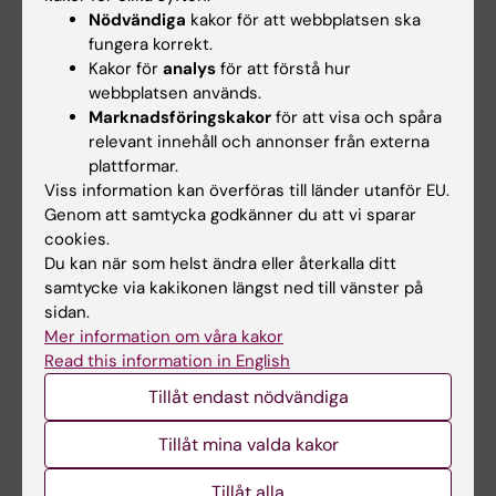
information om denna finns på
VIS startsida
.
Nödvändiga
kakor för att webbplatsen ska
fungera korrekt.
Kakor för
analys
för att förstå hur
Support
webbplatsen används.
Om problemet är av teknisk karaktär gå till
IT
Marknadsföringskakor
för att visa och spåra
Helpdesk
. Om du några frågor om innehållet i
relevant innehåll och annonser från externa
plattformar.
VIS kan du kontakta
vis@ki.se
.
Viss information kan överföras till länder utanför EU.
Genom att samtycka godkänner du att vi sparar
cookies.
Dokument
Du kan när som helst ändra eller återkalla ditt
samtycke via kakikonen längst ned till vänster på
sidan.
handledning_vis_ledningsvy.pdf
(PDF, 3.2 MB)
Mer information om våra kakor
Read this information in English
Behörighetsblankett VIS
(PDF, 166.77 KB)
Tillåt endast nödvändiga
Tillåt mina valda kakor
Hade du nytta av informationen på denna sida?
Tillåt alla
Yes