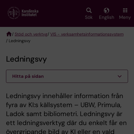
Skip
to
main
Sök
English
Meny
content
/
Stöd och verktyg
/
VIS - verksamhetsinformationssystem
/ Ledningsvy
Breadcrumb
Ledningsvy
Hitta på sidan
Ledningsvy innehåller information från
fyra av KI:s källsystem – UBW, Primula,
Ladok samt bibliometri. Ledningsvy är
ett ledningsverktyg där du enkelt får en
övergripande bild av KI eller en vald