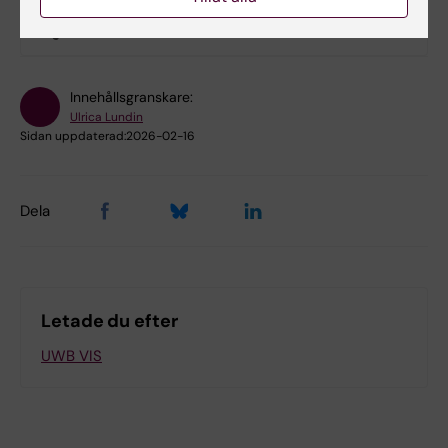
No
Innehållsgranskare:
Ulrica Lundin
Sidan uppdaterad:
2026-02-16
Dela
Letade du efter
UWB VIS