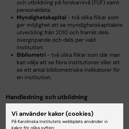
och utbildning på forskarnivå (FUF) samt
personaldata.
Myndighetskapital
- två olika flikar som
ger möjlighet att se myndighetskapitalets
utveckling från 2010 och framåt dels
övergripande och dels per vald
institution.
Bibliometri
- två olika flikar som där man
kan välja att se flera institutioner eller att
se ett antal bibliometriska indikatorer för
en institution.
Handledning och utbildning
Handledning hittar du under Dokument längst
Vi använder kakor (cookies)
ner på sidan. Vi håller även en digital
utbildning två gånger per termin –
På Karolinska Institutets webbplats använder vi
kakor för olika syften: