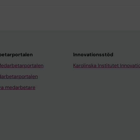
etarportalen
Innovationsstöd
Medarbetarportalen
Karolinska Institutet Innovati
arbetarportalen
nya medarbetare