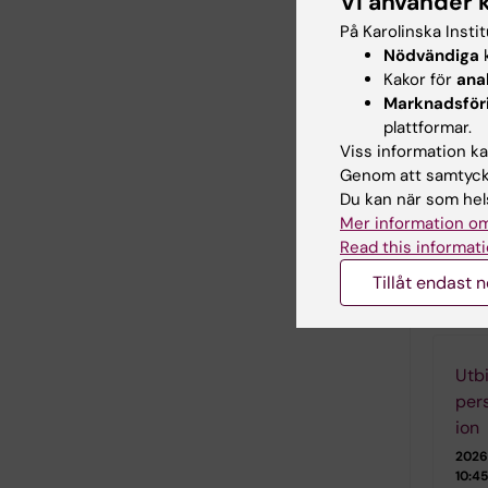
Vi använder 
För f
På Karolinska Insti
Nödvändiga
k
Kakor för
ana
Film
Marknadsför
plattformar.
Viss information kan
Utbi
Genom att samtycka
logg
Du kan när som hels
Digit
Mer information om
Read this informati
Tillåt endast 
Utbild
Utbi
per
ion
2026
10:45