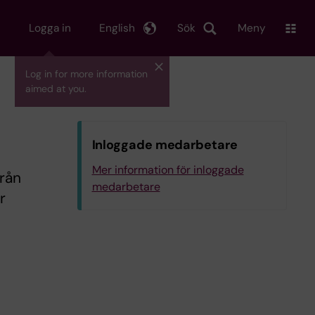
Logga in
English
Sök
Meny
Log in for more information
aimed at you.
Inloggade medarbetare
Mer information för inloggade
från
medarbetare
r