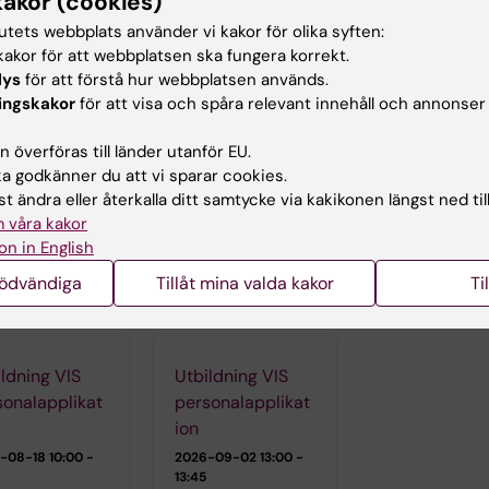
kakor (cookies)
rågor om innehåll eller funktionalitet i VIS, kontakta
vis@k
tutets webbplats använder vi kakor för olika syften:
akor för att webbplatsen ska fungera korrekt.
lys
för att förstå hur webbplatsen används.
er och utbildning
ingskakor
för att visa och spåra relevant innehåll och annonser
 överföras till länder utanför EU.
ldningsfilmer hittar du längst ned på den här sidan geno
 godkänner du att vi sparar cookies.
a in på medarbetarportalen.
t ändra eller återkalla ditt samtycke via kakikonen längst ned til
ala utbildningar ser du datum för här nedan.
 våra kakor
on in English
nödvändiga
Tillåt mina valda kakor
Ti
ningstillfällen
ldning VIS
Utbildning VIS
sonalapplikat
personalapplikat
ion
-08-18
10:00 -
2026-09-02
13:00 -
13:45