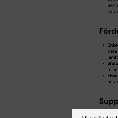
Behör
sepa
Förd
Enke
data
jämfö
Snab
mins
Flexi
anpa
Supp
Vid 