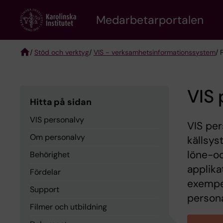
Skip
to
Medarbetarportalen
main
content
/
Stöd och verktyg
/
VIS - verksamhetsinformationssystem
/ 
Breadcrumb
VIS 
Hitta på sidan
VIS personalvy
VIS per
Om personalvy
källsys
löne-oc
Behörighet
applikat
Fördelar
exempel
Support
person
Filmer och utbildning