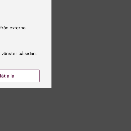
i.se
.
 från externa
m att
l vänster på sidan.
llåt alla