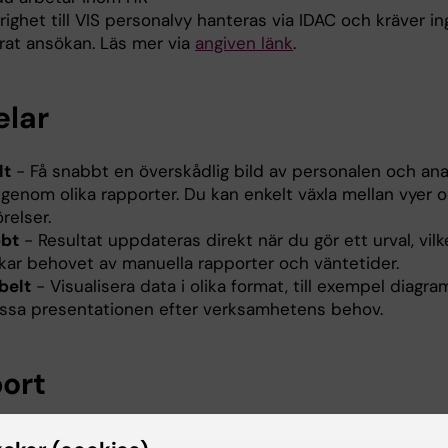
ighet till VIS personalvy hanteras via IDAC och kräver i
rat ansökan. Läs mer via
angiven länk
.
elar
lt
- Få snabbt en överskådlig bild av personalen och ana
 genom olika rapporter. Du kan enkelt växla mellan vyer 
relser.
bt
- Resultat uppdateras direkt när du gör ett urval, vilk
kar behovet av manuella rapporter och väntetider.
belt
- Visualisera data i olika format, till exempel diagra
ssa presentationen efter verksamhetens behov.
ort
tekniska problem, kontakta
IT Helpdesk
.