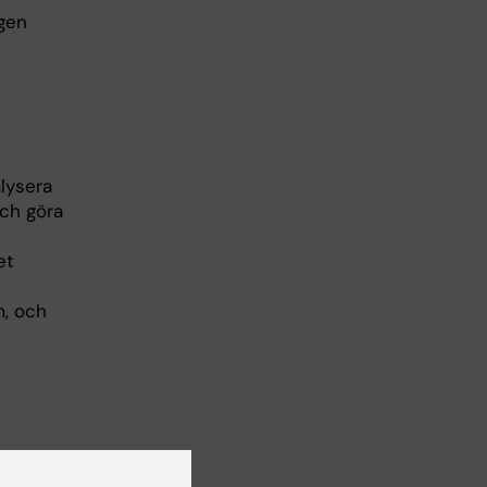
ngen
lysera
och göra
et
m, och