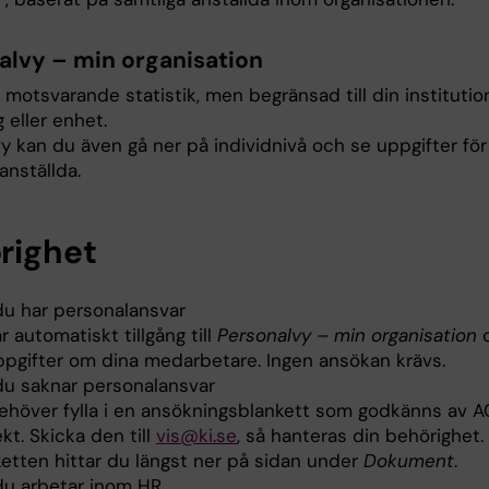
alvy – min organisation
 motsvarande statistik, men begränsad till din institutio
 eller enhet.
y kan du även gå ner på individnivå och se uppgifter för
anställda.
righet
u har personalansvar
r automatiskt tillgång till
Personalvy – min organisation
o
ppgifter om dina medarbetare. Ingen ansökan krävs.
u saknar personalansvar
ehöver fylla i en ansökningsblankett som godkänns av AC
kt. Skicka den till
vis@ki.se
, så hanteras din behörighet.
ketten hittar du längst ner på sidan under
Dokument
.
u arbetar inom HR