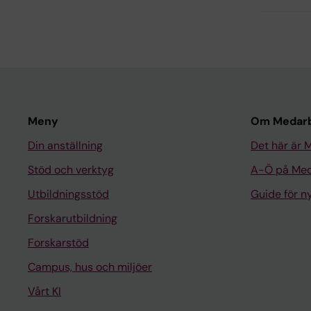
Meny
Om Medarb
Din anställning
Det här är 
Stöd och verktyg
A-Ö på Med
Utbildningsstöd
Guide för 
Forskarutbildning
Forskarstöd
Campus, hus och miljöer
Vårt KI