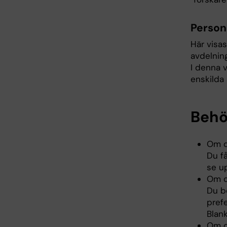
Person
Här visas
avdelning
I denna v
enskilda 
Behö
Om d
Du få
se u
Om d
Du b
prefe
Blan
Om d