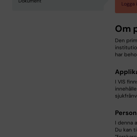
Dokument
Logga i
Om p
Den primä
instituti
har beho
Applika
I VIS fin
innehålle
sjukfrån
Person
I denna a
Du kan t
”forskare