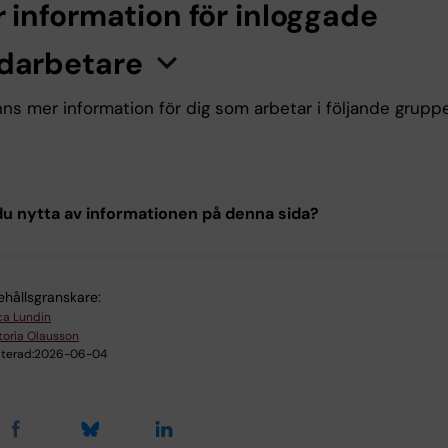
 information för inloggade
darbetare
n
K
l
i
c
k
a
h
ä
r
f
ö
r
a
t
t
v
i
s
a
/
d
ö
l
j
a
i
n
f
o
r
m
a
t
i
o
nns mer information för dig som arbetar i följande grupp
l KI staff
u nytta av informationen på denna sida?
ga in med KI-ID
ehållsgranskare:
ica Lundin
toria Olausson
terad:
2026-06-04