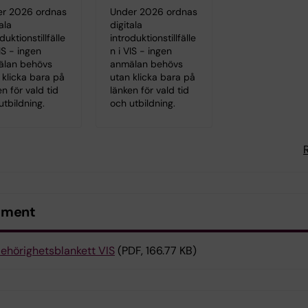
r 2026 ordnas
Under 2026 ordnas
ala
digitala
duktionstillfälle
introduktionstillfälle
IS - ingen
n i VIS - ingen
älan behövs
anmälan behövs
 klicka bara på
utan klicka bara på
en för vald tid
länken för vald tid
utbildning.
och utbildning.
ument
ehörighetsblankett VIS
(PDF, 166.77 KB)