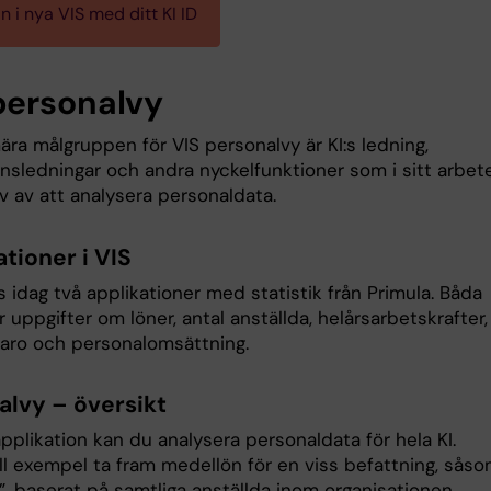
n i nya VIS med ditt KI ID
ersonalvy
ra målgruppen för VIS personalvy är KI:s ledning,
onsledningar och andra nyckelfunktioner som i sitt arbet
v av att analysera personaldata.
tioner i VIS
ns idag två applikationer med statistik från Primula. Båda
r uppgifter om löner, antal anställda, helårsarbetskrafter,
varo och personalomsättning.
alvy – översikt
pplikation kan du analysera personaldata för hela KI.
ill exempel ta fram medellön för en viss befattning, sås
”, baserat på samtliga anställda inom organisationen.