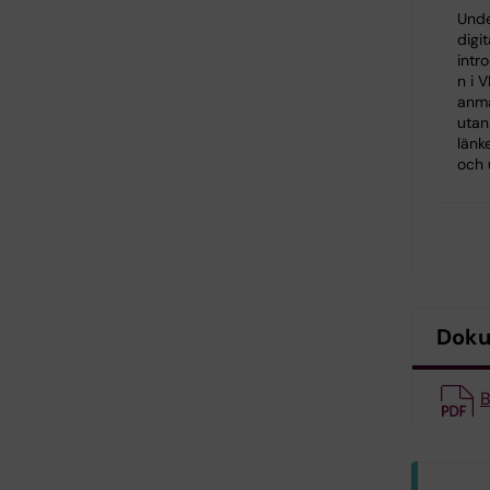
Unde
digit
intro
n i V
anm
utan
länk
och 
Dok
B