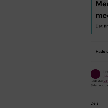
Mer
me
Det fi
Al
Hade d
Log
Inn
Ulr
Redaktör:
Vik
Sidan uppda
Dela