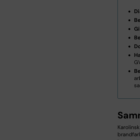
Di
Be
Gi
Be
D
Ha
GV
Be
ar
sa
Samm
Karolinsk
brandfarl