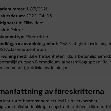
arienummer:
1-871/2021
slutsdatum:
2022-04-05
ltighetstid:
Tillsvidare
slut:
Rektor
okumenttyp:
Föreskrifter
ndläggs av avdelning/enhet:
GVS.Fastighetsavdelninge
S.FA.Säkerhetsenheten
redning med:
Säkerhetsenheten, KI:s arbetsmiljönämnd,
betsmiljögruppen Biomedicum, arbetsmiljögruppen KM, K
mverkansråd, juridiska avdelningen
anfattning av föreskrifterna
a Institutet hanterar som ett led i sin verksamhet
ig vara i tillståndspliktig mängd, och behöver därmed föl