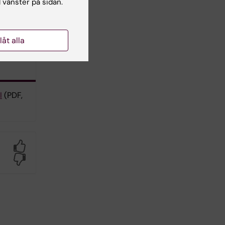
l vänster på sidan.
llåt alla
I
(PDF,
Yes
No