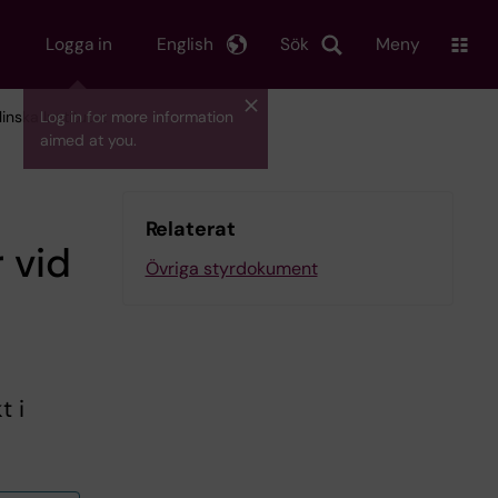
Logga in
English
Sök
Meny
inska Institutet
Log in for more information
aimed at you.
Relaterat
 vid
Övriga styrdokument
t i