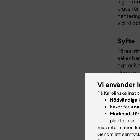
lagen om
krävs för
hantering
vid KI oc
Syfte
Föreskrif
säker ha
explosiva
deras up
skador p
Vi använder 
brand ell
På Karolinska Insti
Föreskrif
Nödvändiga
k
ny-, om- 
Kakor för
ana
Marknadsför
Tilläm
plattformar.
Viss information kan
Föreskrif
Genom att samtycka
utför arb