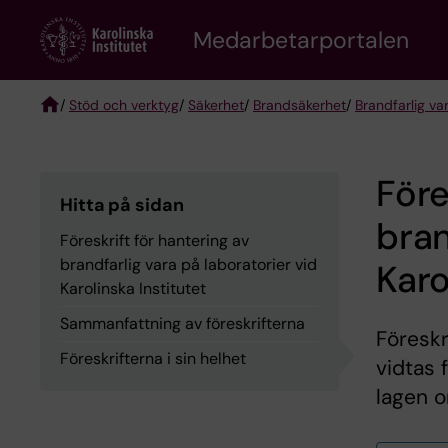
Skip
to
Medarbetarportalen
main
content
/
Stöd och verktyg
/
Säkerhet
/
Brandsäkerhet
/
Brandfarlig va
Breadcrumb
Före
Hitta på sidan
bran
Föreskrift för hantering av
brandfarlig vara på laboratorier vid
Karo
Karolinska Institutet
Sammanfattning av föreskrifterna
Föreskr
Föreskrifterna i sin helhet
vidtas 
lagen o