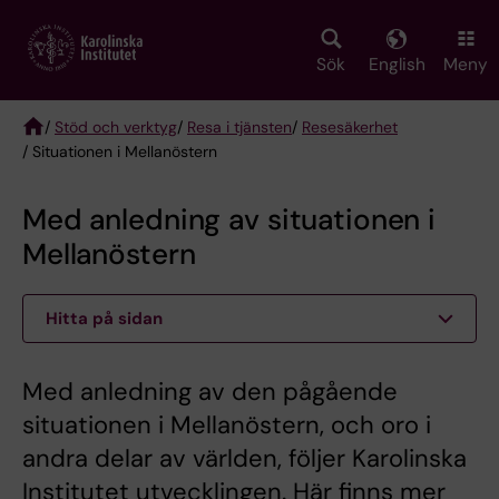
Skip
to
main
Sök
English
Meny
content
/
Stöd och verktyg
/
Resa i tjänsten
/
Resesäkerhet
/ Situationen i Mellanöstern
Breadcrumb
Med anledning av situationen i
Mellanöstern
Hitta på sidan
Med anledning av den pågående
situationen i Mellanöstern, och oro i
andra delar av världen, följer Karolinska
Institutet utvecklingen. Här finns mer