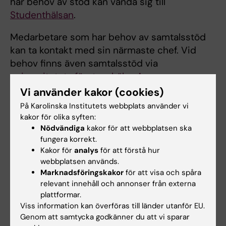
har behov av stöd kan vända sig till
Studenthälsan
.
Medarbetare som har behov av samtalsstöd
kan ta kontakt med sin närmaste chef. Vid
behov finns även samtalsstöd via
universitetets företagshälsa Avonova
.
Vi använder kakor (cookies)
På Karolinska Institutets webbplats använder vi
Fortsatt arbete
kakor för olika syften:
Karolinska Institutet följer löpande information
Nödvändiga
kakor för att webbplatsen ska
fungera korrekt.
och rekommendationer från UD och andra
Kakor för
analys
för att förstå hur
berörda myndigheter samt samverkar med
webbplatsen används.
nätverk inom högskolesektorn.
Marknadsföringskakor
för att visa och spåra
relevant innehåll och annonser från externa
plattformar.
Hade du nytta av informationen på denna sida?
Viss information kan överföras till länder utanför EU.
Yes
Genom att samtycka godkänner du att vi sparar
No