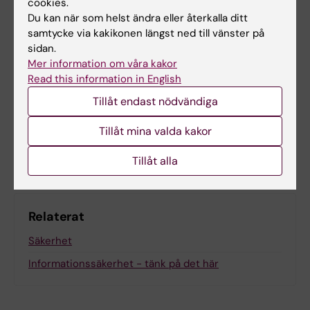
cookies.
Du kan när som helst ändra eller återkalla ditt
samtycke via kakikonen längst ned till vänster på
sidan.
Innehållsgranskare:
Mer information om våra kakor
Madeleine Svärd Huss
Redaktör:
Madeleine Huss
Read this information in English
Sidan uppdaterad:
2026-03-12
Tillåt endast nödvändiga
Tillåt mina valda kakor
Dela
Tillåt alla
Relaterat
Säkerhet
Informationssäkerhet - tänk på det här