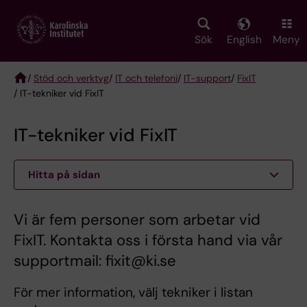
Skip
to
main
Sök
English
Meny
content
/
Stöd och verktyg
/
IT och telefoni
/
IT-support
/
FixIT
/ IT-tekniker vid FixIT
Breadcrumb
IT-tekniker vid FixIT
Hitta på sidan
Vi är fem personer som arbetar vid
FixIT. Kontakta oss i första hand via vår
supportmail: fixit@ki.se
För mer information, välj tekniker i listan