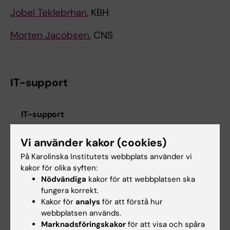
Jobel Teklebrhan
, KBH
Morten Jacobsen
, CNS
IT-support
IT-support
Mail till fixit@ki.se
Vi använder kakor (cookies)
På Karolinska Institutets webbplats använder vi
kakor för olika syften:
Nödvändiga
kakor för att webbplatsen ska
Hade du nytta av informationen på denna sida?
fungera korrekt.
Yes
Kakor för
analys
för att förstå hur
No
webbplatsen används.
Marknadsföringskakor
för att visa och spåra