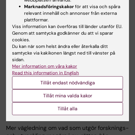
webbplatsen används.
Marknadsföringskakor
för att visa och spåra
forsknings-/utvecklingsprojekt. Tjänsten som
relevant innehåll och annonser från externa
ska köpas in ska i sig vara en forskning- och
plattformar.
utvecklingstjänst.
Viss information kan överföras till länder utanför EU.
Genom att samtycka godkänner du att vi sparar
Exempelvis själva (specialisten) forskaren
cookies.
som ska genomföra forskningen på
Du kan när som helst ändra eller återkalla ditt
patienterna utför en forskningstjänst. Däremot
samtycke via kakikonen längst ned till vänster på
t.ex. telefonitjänst, marknadsundersökningar
sidan.
Mer information om våra kakor
m.m. som inte kräver själva forskarens
Read this information in English
expertis/utförande anses inte utgöra en
Tillåt endast nödvändiga
forskningstjänst och ska därför köpas in med
tillämpning av LOU. Rena köp av material och
Tillåt mina valda kakor
produkter utgör inte en tjänst och hamnar
därför per definition utanför
Tillåt alla
forskningsundantaget.
Mer vägledning om vad som utgör forsknings-