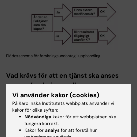
Flödesschema för forskningsundantag i upphandling
Vad krävs för att en tjänst ska anses
vara en forsknings- eller
utvecklingstjänst?
Vi använder kakor (cookies)
På Karolinska Institutets webbplats använder vi
I 1 kap. 5 § LOU räknas upp vilka forsknings-
kakor för olika syften:
och utvecklingstjänster (med CPV-kod) som
Nödvändiga
kakor för att webbplatsen ska
omfattas av undantaget. Det är dock inte
fungera korrekt.
tillräckligt att tjänsten som önskas köpas in
Kakor för
analys
för att förstå hur
ska användas inom ett