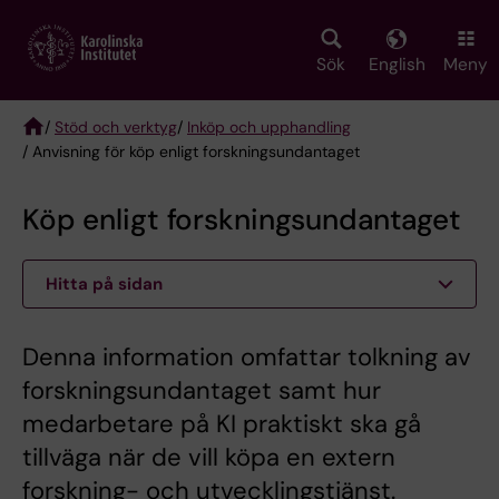
Skip
to
main
Sök
English
Meny
content
/
Stöd och verktyg
/
Inköp och upphandling
/ Anvisning för köp enligt forskningsundantaget
Breadcrumb
Köp enligt forskningsundantaget
Hitta på sidan
Denna information omfattar tolkning av
forskningsundantaget samt hur
medarbetare på KI praktiskt ska gå
tillväga när de vill köpa en extern
forskning- och utvecklingstjänst.