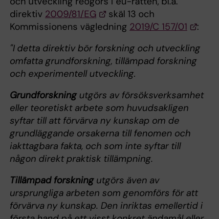
och utveckling reogörs i eu-rätten, bl.a.
direktiv
2009/81/EG
skäl 13 och
Kommissionens vägledning
2019/C 157/01
:
"I detta direktiv bör forskning och utveckling
omfatta grundforskning, tillämpad forskning
och experimentell utveckling.
Grundforskning
utgörs av försöksverksamhet
eller teoretiskt arbete som huvudsakligen
syftar till att förvärva ny kunskap om de
grundläggande orsakerna till fenomen och
iakttagbara fakta, och som inte syftar till
någon direkt praktisk tillämpning.
Tillämpad forskning
utgörs även av
ursprungliga arbeten som genomförs för att
förvärva ny kunskap. Den inriktas emellertid i
första hand på ett visst konkret ändamål eller