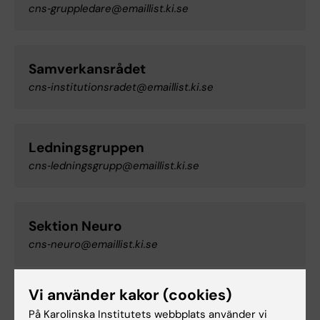
cns‑gruppledare@emaillist.ki.se
Samverkansrådet
cns‑institutionsradet@emaillist.ki.se
Ledningsgruppen
cns‑ledningsgrupp@emaillist.ki.se
Sektion Neuro
cns‑neuro@emaillist.ki.se
Vi använder kakor (cookies)
Sektion Försäkringsmedicin
På Karolinska Institutets webbplats använder vi