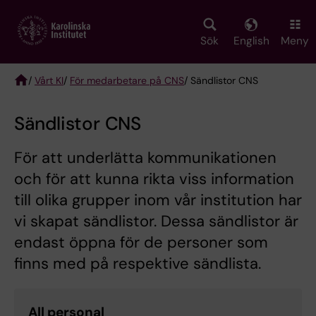
Skip
to
main
Sök
English
Meny
content
/
Vårt KI
/
För medarbetare på CNS
/ Sändlistor CNS
Breadcrumb
Sändlistor CNS
För att underlätta kommunikationen
och för att kunna rikta viss information
till olika grupper inom vår institution har
vi skapat sändlistor. Dessa sändlistor är
endast öppna för de personer som
finns med på respektive sändlista.
All personal