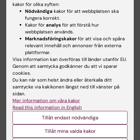
cns‑shol‑korridor@emaillist.ki.se
kakor för olika syften:
Nödvändiga
kakor för att webbplatsen ska
fungera korrekt.
Ansvarig:
christian.dalin@ki.se
Kakor för
analys
för att förstå hur
webbplatsen används.
Marknadsföringskakor
för att visa och spåra
Hade du nytta av informationen på denna sida?
relevant innehåll och annonser från externa
Yes
plattformar.
No
Viss information kan överföras till länder utanför EU.
Genom att samtycka godkänner du att vi sparar
cookies.
Du kan när som helst ändra eller återkalla ditt
Innehållsgranskare:
samtycke via kakikonen längst ned till vänster på
Christian Dalin
Redaktör:
Ann Hagerborn
sidan.
Sidan uppdaterad:
2025-08-25
Mer information om våra kakor
Read this information in English
Tillåt endast nödvändiga
Dela
Tillåt mina valda kakor