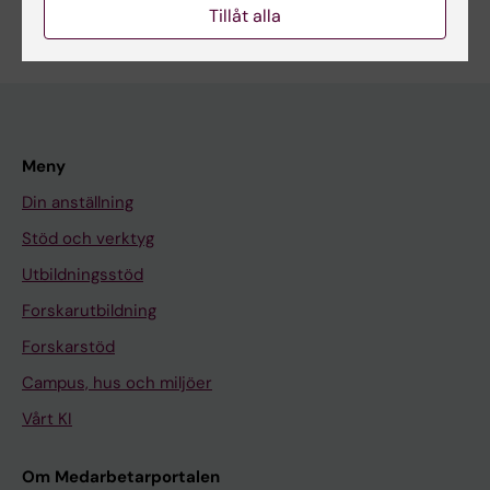
Tillåt alla
Meny
Din anställning
Stöd och verktyg
Utbildningsstöd
Forskarutbildning
Forskarstöd
Campus, hus och miljöer
Vårt KI
Om Medarbetarportalen