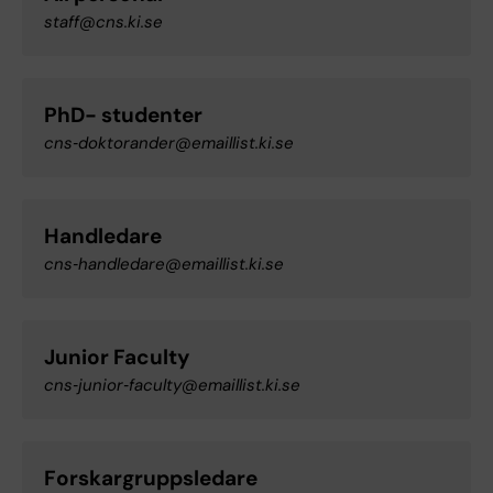
staff@cns.ki.se
PhD- studenter
cns‑doktorander@emaillist.ki.se
Handledare
cns‑handledare@emaillist.ki.se
Junior Faculty
cns‑junior‑faculty@emaillist.ki.se
Forskargruppsledare