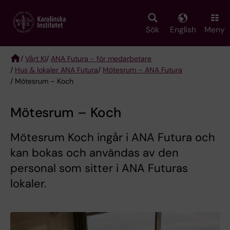
Skip
to
main
Sök
English
Meny
content
/
Vårt KI
/
ANA Futura - för medarbetare
/
Hus & lokaler ANA Futura
/
Mötesrum – ANA Futura
Breadcrumb
/ Mötesrum – Koch
Mötesrum – Koch
Mötesrum Koch ingår i ANA Futura och
kan bokas och användas av den
personal som sitter i ANA Futuras
lokaler.