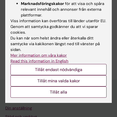
Marknadsföringskakor
för att visa och spåra
relevant innehåll och annonser från externa
Innehållsgranskare:
plattformar.
Christina Sundqvist
Redaktör:
Christina Sundqvist
Viss information kan överföras till länder utanför EU.
Sidan uppdaterad:
2025-02-10
Genom att samtycka godkänner du att vi sparar
cookies.
Du kan när som helst ändra eller återkalla ditt
samtycke via kakikonen längst ned till vänster på
Dela
sidan.
Mer information om våra kakor
Read this information in English
Tillåt endast nödvändiga
Tillåt mina valda kakor
Tillåt alla
Meny
Din anställning
Stöd och verktyg