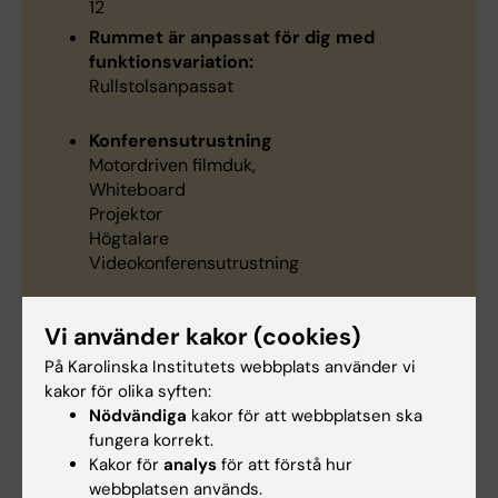
12
Rummet är anpassat för dig med
funktionsvariation:
Rullstolsanpassat
Konferensutrustning
Motordriven filmduk,
Whiteboard
Projektor
Högtalare
Videokonferensutrustning
Vi använder kakor (cookies)
På Karolinska Institutets webbplats använder vi
kakor för olika syften:
Hade du nytta av informationen på denna sida?
Nödvändiga
kakor för att webbplatsen ska
Yes
fungera korrekt.
No
Kakor för
analys
för att förstå hur
webbplatsen används.