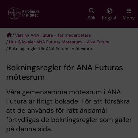
Skip
to
main
Sök
English
Meny
content
/
Vårt KI
/
ANA Futura - för medarbetare
/
Hus & lokaler ANA Futura
/
Mötesrum – ANA Futura
Breadcrumb
/ Bokningsregler för ANA Futuras mötesrum
Bokningsregler för ANA Futuras
mötesrum
Våra gemensamma mötesrum i ANA
Futura är flitigt bokade. För att försäkra
att de används för rätt ändamål
förtydligas de bokningsregler som gäller
på denna sida.