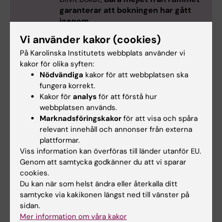
garanterar att bokningen har gått
igenom
.
Vi använder kakor (cookies)
Mötesrummen lämnas i
städat
skick.
På Karolinska Institutets webbplats använder vi
kakor för olika syften:
Nödvändiga
kakor för att webbplatsen ska
fungera korrekt.
Kakor för
analys
för att förstå hur
webbplatsen används.
Hade du nytta av informationen på denna sida?
Marknadsföringskakor
för att visa och spåra
Yes
relevant innehåll och annonser från externa
No
plattformar.
Viss information kan överföras till länder utanför EU.
Genom att samtycka godkänner du att vi sparar
Innehållsgranskare:
cookies.
Lars Frelin
Du kan när som helst ändra eller återkalla ditt
Redaktör:
Christina Sundqvist
samtycke via kakikonen längst ned till vänster på
Sidan uppdaterad:
2025-10-24
sidan.
Mer information om våra kakor