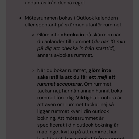
undantas från denna regel.
Mötesrummen bokas i Outlook kalendern
eller spontant på skärmen utanför rummet.
Glöm inte
checka in
på skärmen när
du anländer till rummet (
du har 10 min
på dig att checka in från starttid
),
annars avbokas rummet.
När du bokar rummet,
glöm inte
säkerställa att du får ett
mejl att
rummet
accepterar
. Om rummet
tackar nej, har nån annan hunnit boka
rummet före dig.
Viktigt
att notera är
att även om rummet tackar nej så
ligger rummet kvar i din outlook
bokning. Att mötesrummet är
specificerat i din outlook bokning är
mao inget kvitto på att rummet har
blivit bokat,
bara mejlet från rummet