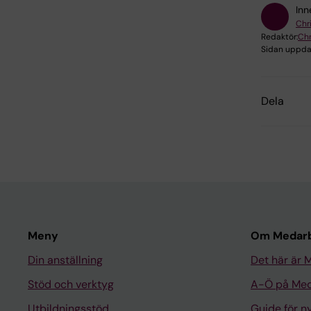
Inn
Chr
Redaktör:
Chr
Sidan uppda
Dela
Meny
Om Medarb
Din anställning
Det här är 
Stöd och verktyg
A-Ö på Med
Utbildningsstöd
Guide för 