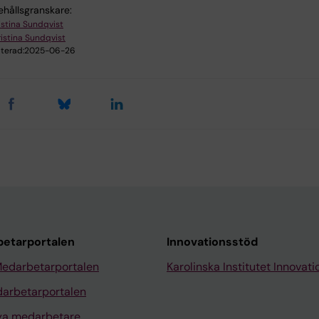
ehållsgranskare:
istina Sundqvist
istina Sundqvist
terad:
2025-06-26
etarportalen
Innovationsstöd
Medarbetarportalen
Karolinska Institutet Innovati
arbetarportalen
nya medarbetare