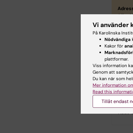
Adress
Alfred 
plan 9
Vi använder 
kan sk
På Karolinska Insti
Nödvändiga
k
Övrig in
Kakor för
ana
Marknadsför
Sk
plattformar.
(s
Viss information kan
Genom att samtycka
Pl
Du kan när som hels
Mer information om
Read this informati
Tillåt endast 
Hade d