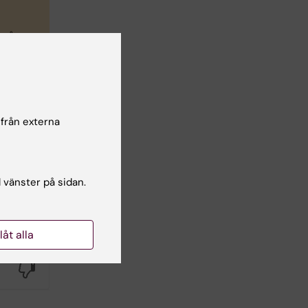
 på
Ytan
 från externa
screen
l vänster på sidan.
llåt alla
Yes
No