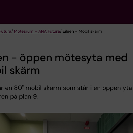
Futura
/
Mötesrum – ANA Futura
/ Eileen - Mobil skärm
een - öppen mötesyta med
il skärm
är en 80" mobil skärm som står i en öppen yta 
ren på plan 9.