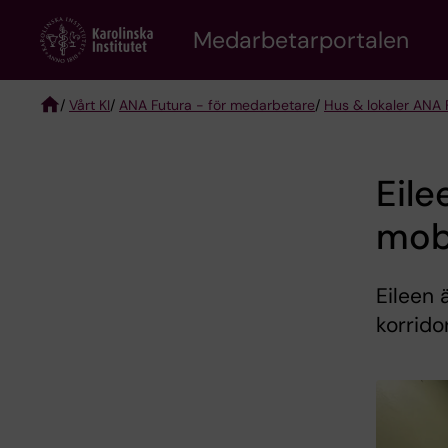
Skip
to
Medarbetarportalen
main
content
/
Vårt KI
/
ANA Futura - för medarbetare
/
Hus & lokaler ANA 
Breadcrumb
Eil
mob
Eileen 
korrido