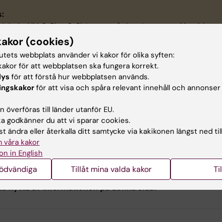
:
Nobels Allé 8, Plan 9. Skärmen står i en öppen yta i korridoren
 där man kan sitta två personer och ha ett gemensamt möte. 
kakor (cookies)
ärmas av med en gardin.
tutets webbplats använder vi kakor för olika syften:
akor för att webbplatsen ska fungera korrekt.
formation:​​​​
lys
för att förstå hur webbplatsen används.
ingskakor
för att visa och spåra relevant innehåll och annonser
ärmen går på hjul och är höj- och sänkbar samt har en touch
om just nu enbart är kompatibel med PC).
 överföras till länder utanför EU.
 godkänner du att vi sparar cookies.
atsen kan inte bokas utan är "först till kvarn" principen.
t ändra eller återkalla ditt samtycke via kakikonen längst ned til
 våra kakor
on in English
nödvändiga
Tillåt mina valda kakor
Ti
u nytta av informationen på denna sida?