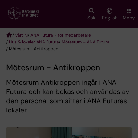
Skip
to
main
Sök
English
Meny
content
/
Vårt KI
/
ANA Futura - för medarbetare
/
Hus & lokaler ANA Futura
/
Mötesrum – ANA Futura
Breadcrumb
/ Mötesrum - Antikroppen
Mötesrum - Antikroppen
Mötesrum Antikroppen ingår i ANA
Futura och kan bokas och användas av
den personal som sitter i ANA Futuras
lokaler.