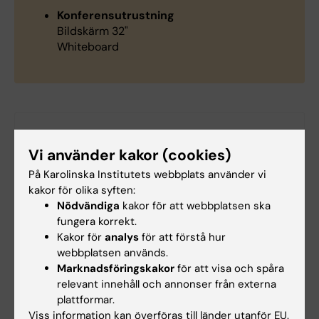
Konferensutrustning
Bildskärm 32"
Whiteboard
Hade du nytta av informationen på denna sida?
Vi använder kakor (cookies)
Yes
No
På Karolinska Institutets webbplats använder vi
kakor för olika syften:
Nödvändiga
kakor för att webbplatsen ska
fungera korrekt.
Innehållsgranskare:
Kakor för
analys
för att förstå hur
Christina Sundqvist
webbplatsen används.
Redaktör:
Christina Sundqvist
Sidan uppdaterad:
2025-02-10
Marknadsföringskakor
för att visa och spåra
relevant innehåll och annonser från externa
plattformar.
Viss information kan överföras till länder utanför EU.
Dela