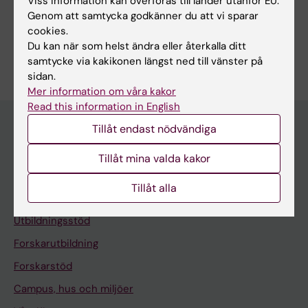
Viss information kan överföras till länder utanför EU.
Dela
Genom att samtycka godkänner du att vi sparar
cookies.
Du kan när som helst ändra eller återkalla ditt
samtycke via kakikonen längst ned till vänster på
sidan.
Mer information om våra kakor
Read this information in English
Tillåt endast nödvändiga
Meny
Tillåt mina valda kakor
Din anställning
Tillåt alla
Stöd och verktyg
Utbildningsstöd
Forskarutbildning
Forskarstöd
Campus, hus och miljöer