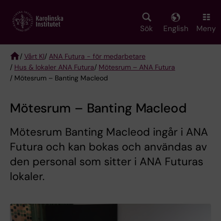
Skip
to
main
Sök
English
Meny
content
/
Vårt KI
/
ANA Futura - för medarbetare
/
Hus & lokaler ANA Futura
/
Mötesrum – ANA Futura
Breadcrumb
/ Mötesrum – Banting Macleod
Mötesrum – Banting Macleod
Mötesrum Banting Macleod ingår i ANA
Futura och kan bokas och användas av
den personal som sitter i ANA Futuras
lokaler.