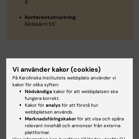
6
Konferensutrustning
Bildskärm 55"
Hade du nytta av informationen på denna sida?
Vi använder kakor (cookies)
Yes
På Karolinska Institutets webbplats använder vi
No
kakor för olika syften:
Nödvändiga
kakor för att webbplatsen ska
fungera korrekt.
Innehållsgranskare:
Kakor för
analys
för att förstå hur
Christina Sundqvist
webbplatsen används.
Redaktör:
Christina Sundqvist
Marknadsföringskakor
för att visa och spåra
Sidan uppdaterad:
2025-02-10
relevant innehåll och annonser från externa
plattformar.