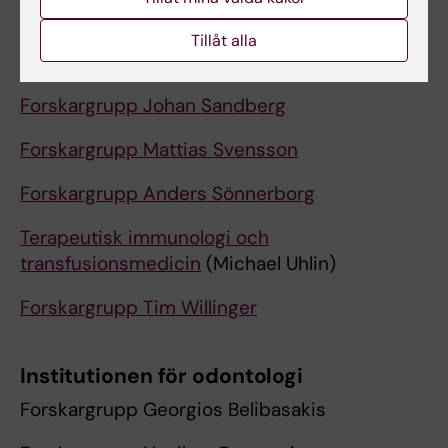
Forskargrupp Jenny Mjösberg
Tillåt alla
Forskargrupp Anna Norrby- Teglund
Forskargrupp Johan Sandberg
Forskargrupp Mattias Svensson
Forskargrupp Anders Sönnerborg
Terapeutisk immunologi och
transfusionsmedicin
(Michael Uhlin)
Forskargrupp Tim Willinger
Institutionen för odontologi
Forskargrupp Georgios Belibasakis