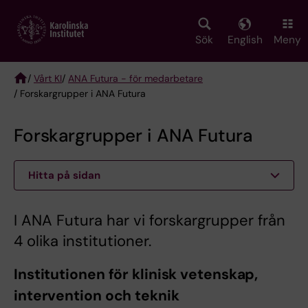
Skip
to
main
Sök
English
Meny
content
/
Vårt KI
/
ANA Futura - för medarbetare
/ Forskargrupper i ANA Futura
Breadcrumb
Forskargrupper i ANA Futura
Hitta på sidan
I ANA Futura har vi forskargrupper från
4 olika institutioner.
Institutionen för klinisk vetenskap,
intervention och teknik