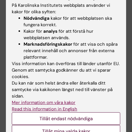
På Karolinska Institutets webbplats använder vi
Forskargrupp Niklas Björkström
kakor för olika syften:
Nödvändiga
kakor för att webbplatsen ska
Forskargrupp Susanna Brighenti
fungera korrekt.
Kakor för
analys
för att förstå hur
Forskargrupp Marcus Buggert
webbplatsen används.
Marknadsföringskakor
för att visa och spåra
Forskargrupp Benedict Chambers
relevant innehåll och annonser från externa
plattformar.
Forskargrupp Malin Flodström- Tullberg
Viss information kan överföras till länder utanför EU.
Genom att samtycka godkänner du att vi sparar
Forskargrupp Sara Gredmark Russ
cookies.
Du kan när som helst ändra eller återkalla ditt
Forskargrupp Jonas Klingström
samtycke via kakikonen längst ned till vänster på
sidan.
Forskargrupp Hans-Gustaf Ljunggren
Mer information om våra kakor
Read this information in English
Forskargrupp Kalle Malmberg
Tillåt endast nödvändiga
Forskargrupp Jakob Michaelsson
Tillåt mina valda kakor