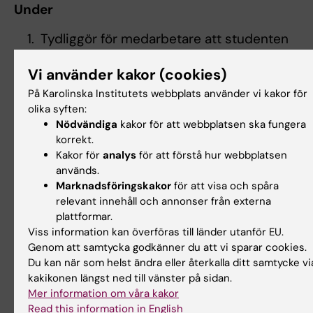
Under
Tydliggör för medarbetare att studenten
är en del av vårdteamet på enheten. Ge
Vi använder kakor (cookies)
studenten stöd i lärandet samt
pedagogiskt stöd till handledare vid
På Karolinska Institutets webbplats använder vi kakor för
olika syften:
behov.
Nödvändiga
kakor för att webbplatsen ska fungera
Planera lärandeaktiviteter med peer
korrekt.
learning och pedagogiska möten.
Kakor för
analys
för att förstå hur webbplatsen
Genomför regelbundna möten varje
används.
vecka med handledarteamet. Följ upp
Marknadsföringskakor
för att visa och spåra
handledning, studentens lärande
relevant innehåll och annonser från externa
plattformar.
och måluppfyllelse.
Viss information kan överföras till länder utanför EU.
Inhämta underlag från handledarteam
Genom att samtycka godkänner du att vi sparar cookies.
inför mitt- och slutbedömning. Använd
Du kan när som helst ändra eller återkalla ditt samtycke vi
loggbok
. Vid risk att studenten inte når
kakikonen längst ned till vänster på sidan.
måluppfyllelse, meddela kontaktlärare.
Mer information om våra kakor
Read this information in English
Kontakta kontaktlärare vid lärosätet vid en