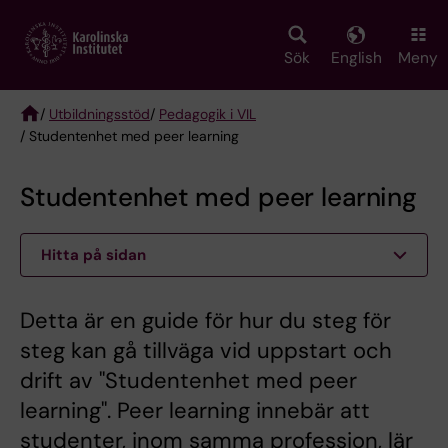
Skip
to
main
Sök
English
Meny
content
/
Utbildningsstöd
/
Pedagogik i VIL
/ Studentenhet med peer learning
Breadcrumb
Studentenhet med peer learning
Hitta på sidan
Detta är en guide för hur du steg för
steg kan gå tillväga vid uppstart och
drift av "Studentenhet med peer
learning". Peer learning innebär att
studenter, inom samma profession, lär