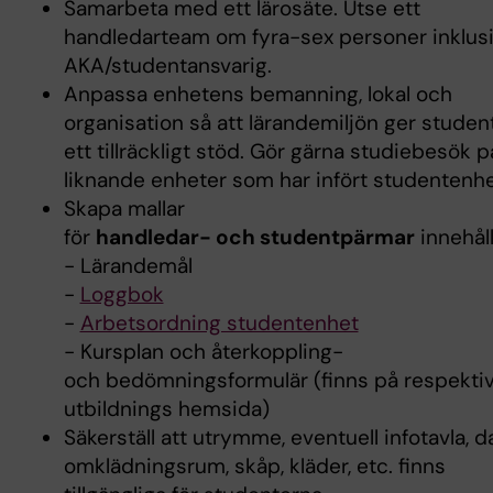
Samarbeta med ett lärosäte. Utse ett
handledarteam om fyra-sex personer inklus
AKA/studentansvarig.
Anpassa enhetens bemanning, lokal och
organisation så att lärandemiljön ger studen
ett tillräckligt stöd. Gör gärna studiebesök p
liknande enheter som har infört studentenhe
Skapa mallar
för
handledar- och studentpärmar
innehål
- Lärandemål
-
Loggbok
-
Arbetsordning studentenhet
- Kursplan och återkoppling-
och bedömningsformulär (finns på respekti
utbildnings hemsida)
Säkerställ att utrymme, eventuell infotavla, da
omklädningsrum, skåp, kläder, etc. finns