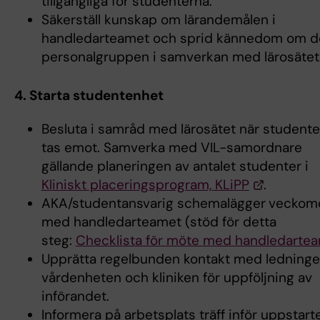
tillgängliga för studenterna.
Säkerställ kunskap om lärandemålen i
handledarteamet och sprid kännedom om de
personalgruppen i samverkan med lärosätet
4. Starta studentenhet
Besluta i samråd med lärosätet när studente
tas emot. Samverka med VIL-samordnare
gällande planeringen av antalet studenter i
Kliniskt placeringsprogram, KLiPP
.
AKA/studentansvarig schemalägger
veckom
med handledarteamet (stöd för detta
steg:
Checklista för möte med handledarte
Upprätta regelbunden kontakt med ledninge
vårdenheten och kliniken för uppföljning av
införandet.
Informera på arbetsplats träff inför uppstart