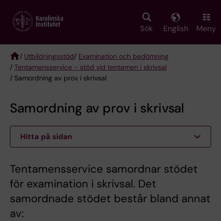
Skip
to
main
Sök
English
Meny
content
/
Utbildningsstöd
/
Examination och bedömning
/
Tentamensservice - stöd vid tentamen i skrivsal
Breadcrumb
/ Samordning av prov i skrivsal
Samordning av prov i skrivsal
Hitta på sidan
Tentamensservice samordnar stödet
för examination i skrivsal. Det
samordnade stödet består bland annat
av: