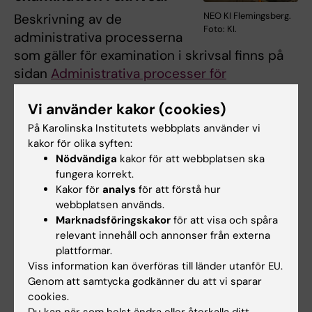
NEO KI Flemingsberg.
Beskrivning av de
Foto: KI.
administrativa processerna
som gäller för examination i skrivsal finns på
sidan
Administrativa processer för
examination i skrivsal
. Under införandet
Vi använder kakor (cookies)
uppdateras processerna efter hand.
På Karolinska Institutets webbplats använder vi
Under administrativa processer hittar du
kakor för olika syften:
också en PowerPoint-presentation som
Nödvändiga
kakor för att webbplatsen ska
fungera korrekt.
översiktligt beskriver ansvarsområden vid
Kakor för
analys
för att förstå hur
examination i skrivsal.
webbplatsen används.
Marknadsföringskakor
för att visa och spåra
relevant innehåll och annonser från externa
Lokaler som hanteras av
plattformar.
Tentamensservice
Viss information kan överföras till länder utanför EU.
Genom att samtycka godkänner du att vi sparar
Campus Solna
:
Skrivsal BZ
(240 pl.),
Skrivsal
cookies.
Widerströmska
(45 pl.),
Skrivsal Enter
(15 pl.),
Du kan när som helst ändra eller återkalla ditt