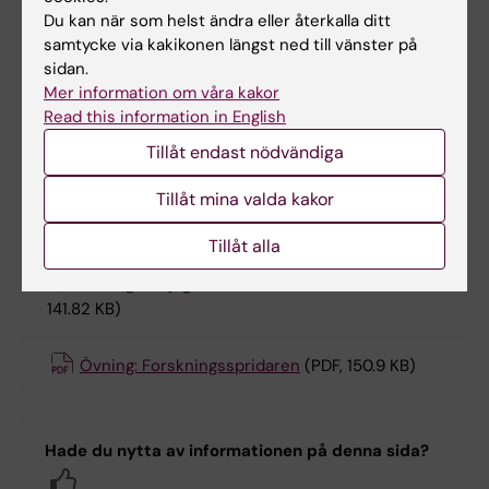
Du kan när som helst ändra eller återkalla ditt
Övningsmaterial
samtycke via kakikonen längst ned till vänster på
sidan.
Övning: Jämför två databaser
(PDF, 165.64 KB)
Mer information om våra kakor
Read this information in English
Övning: Pussla referens
(PDF, 158.21 KB)
Tillåt endast nödvändiga
Tillåt mina valda kakor
Övning: Granska en systematisk sökstrategi
(PDF, 486.03 KB)
Tillåt alla
Övning: Får jag använda den här bilden?
(PDF,
141.82 KB)
Övning: Forskningsspridaren
(PDF, 150.9 KB)
Hade du nytta av informationen på denna sida?
Yes