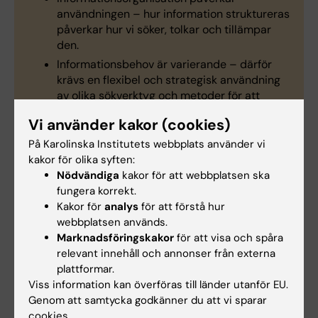
användningen – hur information struktureras
påverkar hur vi söker, tolkar och tillämpar
den.
Informationsbehov är varierande – därför
krävs en flexibel och strategisk användning
av olika sökverktyg och metoder för att
effektivt möta olika behov.
Vi använder kakor (cookies)
På Karolinska Institutets webbplats använder vi
(American Library Association, 2015)
kakor för olika syften:
Nödvändiga
kakor för att webbplatsen ska
fungera korrekt.
Under rubrikerna hittar du exempel på
Kakor för
analys
för att förstå hur
övningar som utvecklar studenternas
webbplatsen används.
Marknadsföringskakor
för att visa och spåra
informationskunnighet. Dessa kan du själv låta
relevant innehåll och annonser från externa
studenterna göra eller genom att beställa
plattformar.
undervisning av biblioteket.
Viss information kan överföras till länder utanför EU.
Genom att samtycka godkänner du att vi sparar
cookies.