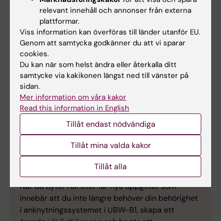
administration av konton eller anknytningar på
relevant innehåll och annonser från externa
din institution. För att få åtkomst, gå till Teams
plattformar.
och sök efter
GRP_IDAC samt
Viss information kan överföras till länder utanför EU.
Genom att samtycka godkänner du att vi sparar
anknytningsadministratörers Forum
, och
cookies.
ansök om medlemskap.
Du kan när som helst ändra eller återkalla ditt
samtycke via kakikonen längst ned till vänster på
När du blivit medlem, välj kanalen
sidan.
"Anknytningsadministratörer" – där hittar du
Mer information om våra kakor
rutiner och instruktionsfilmer under fliken
Read this information in English
"Delade".
Tillåt endast nödvändiga
Tillåt mina valda kakor
Tillåt alla
Avsluta behörigheter
När du byter roll eller får nya uppgifter som
innebär att du inte längre behöver din behörighet
i anknytningssystemet i UBW-B1, skapa ett