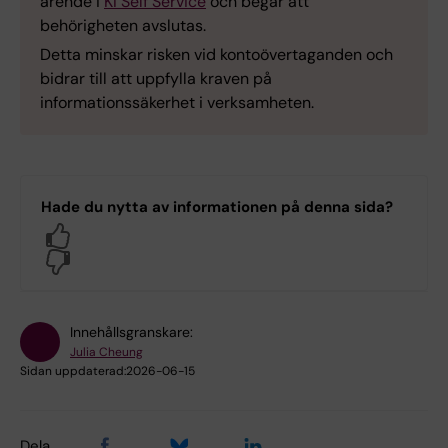
ärende i
KI Self Service
och begär att
behörigheten avslutas.
Detta minskar risken vid kontoövertaganden och
bidrar till att uppfylla kraven på
informationssäkerhet i verksamheten.
Hade du nytta av informationen på denna sida?
Yes
No
Innehållsgranskare:
Julia Cheung
Sidan uppdaterad:
2026-06-15
Dela