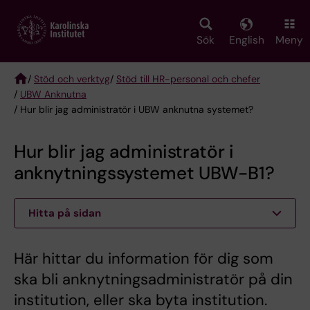
Skip
to
main
Sök
English
Meny
content
/
Stöd och verktyg
/
Stöd till HR-personal och chefer
/
UBW Anknutna
Breadcrumb
/ Hur blir jag administratör i UBW anknutna systemet?
Hur blir jag administratör i
anknytningssystemet UBW-B1?
Hitta på sidan
Här hittar du information för dig som
ska bli anknytningsadministratör på din
institution, eller ska byta institution.