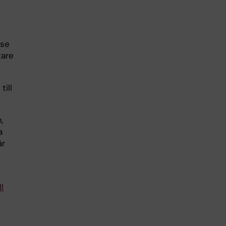
lse
tare
till
,
a
är
l