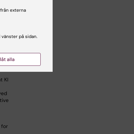
 från externa
here
y to
k to
l vänster på sidan.
tact
llåt alla
red)
t KI
ved
tive
 for