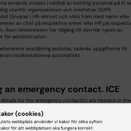
rna används endast i nödfall av behörig personal på KI o
drig utanför organisationen och innefattar GDPR.
et förvaras i HR-arkivet och söks fram med namn eller
mmer av chef på respektive enhet eller HR på respekti
on. Även löneenheten har tillgång till den här typen av
 för administration.
betarens anställning avslutas, raderas uppgifterna till
kten/nödkontakterna automatiskt.
g an emergency contact. ICE
details for the emergency contact(s) are needed in the
 for example, illness or accidents that Ki employees may
kakor (cookies)
ring working hours.
tutets webbplats använder vi kakor för olika syften:
en important that the employer can reach people close to
akor för att webbplatsen ska fungera korrekt.