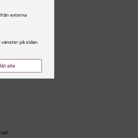
 från externa
l vänster på sidan.
llåt alla
ttat