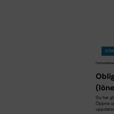
Felmeddelan
Obli
(lön
Du har gl
Öppna upp
uppdate