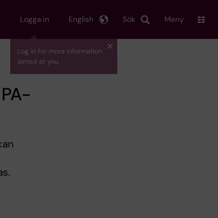
Logga in
English
Sök
Meny
Log in for more information
aimed at you.
 PA-
kan
as.