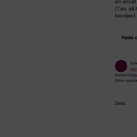
en annat
(T.ex. så
beviljas)
Hade d
Inn
Mar
Redaktör:
Mar
Sidan uppda
Dela