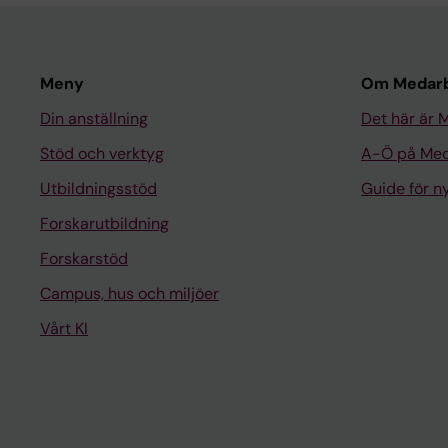
Meny
Om Medarb
Din anställning
Det här är 
Stöd och verktyg
A-Ö på Med
Utbildningsstöd
Guide för 
Forskarutbildning
Forskarstöd
Campus, hus och miljöer
Vårt KI