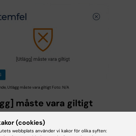
e, Utlägg måste vara giltigt Foto: N/A
gg] måste vara giltigt
 en bugg som systemleverantören skall åtgärda till nästa
kakor (cookies)
Kontakta din lönespecialist för hjälp.
tutets webbplats använder vi kakor för olika syften: