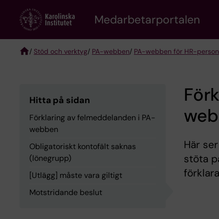
Skip
to
Medarbetarportalen
main
content
/
Stöd och verktyg
/
PA-webben
/
PA-webben för HR-person
Breadcrumb
Förk
Hitta på sidan
web
Förklaring av felmeddelanden i PA-
webben
Här ser
Obligatoriskt kontofält saknas
stöta p
(lönegrupp)
förklar
[Utlägg] måste vara giltigt
Motstridande beslut