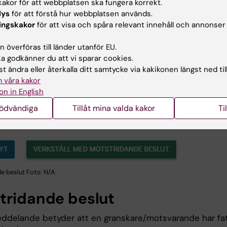
akor för att webbplatsen ska fungera korrekt.
lys
för att förstå hur webbplatsen används.
ingskakor
för att visa och spåra relevant innehåll och annonser
 överföras till länder utanför EU.
 godkänner du att vi sparar cookies.
t ändra eller återkalla ditt samtycke via kakikonen längst ned til
 våra kakor
on in English
nödvändiga
Tillåt mina valda kakor
Ti
e beslut Foto: N/A
tridande beslut
ddelande betyder att en granskare/motsvarande har fa