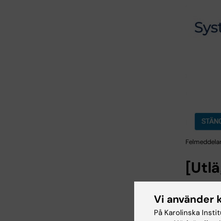
Felmeddeland
[Utlä
Detta är
Vi använder 
version. 
På Karolinska Insti