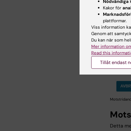
Nödvändiga
k
Kakor för
ana
Marknadsför
plattformar.
Viss information kan
Genom att samtycka
Du kan när som hels
Mer information om
Read this informati
Tillåt endast 
Motstridand
Mots
Detta me