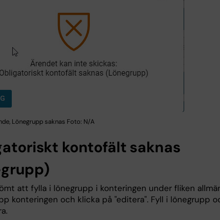
de, Lönegrupp saknas Foto: N/A
gatoriskt kontofält saknas
egrupp)
ömt att fylla i lönegrupp i konteringen under fliken allmän
 konteringen och klicka på "editera". Fyll i lönegrupp o
ra.