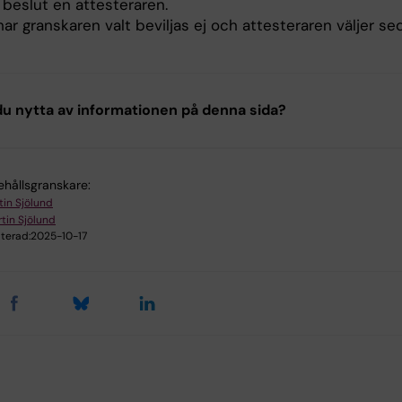
 beslut en attesteraren.
 har granskaren valt beviljas ej och attesteraren väljer s
u nytta av informationen på denna sida?
ehållsgranskare:
tin Sjölund
tin Sjölund
terad:
2025-10-17