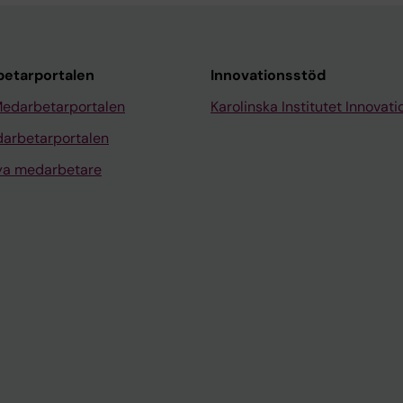
etarportalen
Innovationsstöd
Medarbetarportalen
Karolinska Institutet Innovati
arbetarportalen
nya medarbetare