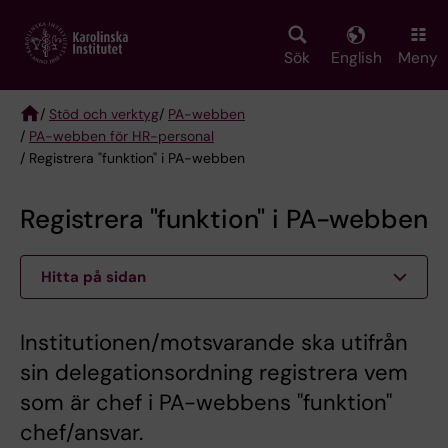
Skip
to
main
Sök
English
Meny
content
/
Stöd och verktyg
/
PA-webben
/
PA-webben för HR-personal
Breadcrumb
/ Registrera "funktion" i PA-webben
Registrera "funktion" i PA-webben
Hitta på sidan
Institutionen/motsvarande ska utifrån
sin delegationsordning registrera vem
som är chef i PA-webbens "funktion"
chef/ansvar.