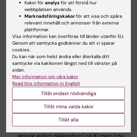
funktion Syftet med rapporten är att få
Kakor för
analys
för att förstå hur
information om anställda där BESTA-
webbplatsen används.
koden inte stämmer överens med
Marknadsföringskakor
för att visa och spåra
relevant innehåll och annonser från externa
uppgiften om funktion. Har man en
plattformar.
funktion som chef ska man även vara
Viss information kan överföras till länder utanför EU.
kodad som chef i BESTA och tvärtom.
Genom att samtycka godkänner du att vi sparar
Funktion på 67+ Syftet med rapporten är
cookies.
att få information om det finns funktion
Du kan när som helst ändra eller återkalla ditt
samtycke via kakikonen längst ned till vänster på
kopplat till anställd som är 67+.
sidan.
Information om närmaste chef Syftet med
Mer information om våra kakor
rapporten är att kunna få en
Read this information in English
personalredovisning tillsammans med
Tillåt endast nödvändiga
information om vem som är den
anställdes närmaste chef.
Tillåt mina valda kakor
Minirappade med funktion Syftet med
rapporten är att få information om
Tillåt alla
personer som är chef (eller har annat
ansvar enligt delegation) på KI men inte