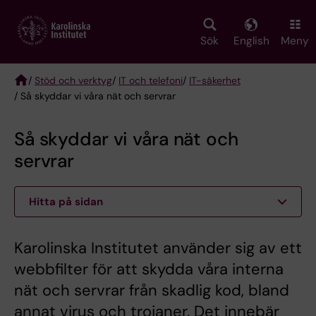
Skip
to
main
Sök
English
Meny
content
/
Stöd och verktyg
/
IT och telefoni
/
IT-säkerhet
/ Så skyddar vi våra nät och servrar
Breadcrumb
Så skyddar vi våra nät och
servrar
Hitta på sidan
Karolinska Institutet använder sig av ett
webbfilter för att skydda våra interna
nät och servrar från skadlig kod, bland
annat virus och trojaner. Det innebär