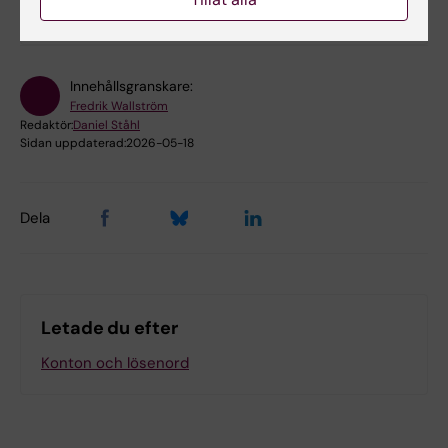
No
Innehållsgranskare:
Fredrik Wallström
Redaktör:
Daniel Ståhl
Sidan uppdaterad:
2026-05-18
Dela
Letade du efter
Konton och lösenord