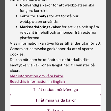
6 timmar i våra system.
Nödvändiga
kakor för att webbplatsen ska
fungera korrekt.
Kakor för
analys
för att förstå hur
Kontakt
webbplatsen används.
Marknadsföringskakor
för att visa och spåra
Har du fler frågor gällande webbfiltret kan du
relevant innehåll och annonser från externa
kontakta Helpdesk
.
plattformar.
Viss information kan överföras till länder utanför EU.
Genom att samtycka godkänner du att vi sparar
cookies.
Relaterade dokument
Du kan när som helst ändra eller återkalla ditt
samtycke via kakikonen längst ned till vänster på
Ansvarsförbindelse för tillgång till och
sidan.
Mer information om våra kakor
användning av IT-resurser på Karolinska Institutet
Read this information in English
(PDF, 116.02 KB)
Tillåt endast nödvändiga
Tillåt mina valda kakor
Hade du nytta av informationen på denna sida?
Yes
Tillåt alla