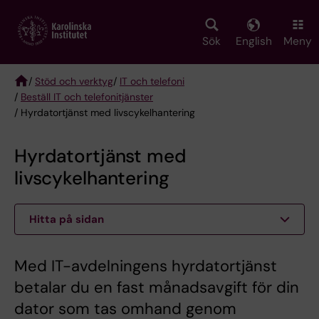
Skip
to
main
Sök
English
Meny
content
/
Stöd och verktyg
/
IT och telefoni
/
Beställ IT och telefonitjänster
Breadcrumb
/ Hyrdatortjänst med livscykelhantering
Hyrdatortjänst med
livscykelhantering
Hitta på sidan
Med IT-avdelningens hyrdatortjänst
betalar du en fast månadsavgift för din
dator som tas omhand genom