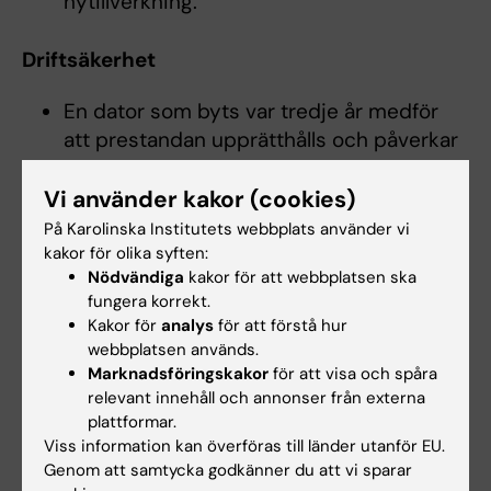
nytillverkning.
Driftsäkerhet
En dator som byts var tredje år medför
att prestandan upprätthålls och påverkar
inte produktiviteten negativt som en
äldre dator kan göra.
Vi använder kakor (cookies)
Sannolikheten att datorn skulle gå sönder
På Karolinska Institutets webbplats använder vi
under de första tre åren är mycket liten
kakor för olika syften:
Nödvändiga
kakor för att webbplatsen ska
och därför minskar risken radikalt för
fungera korrekt.
dataförluster som annars kan medföra
Kakor för
analys
för att förstå hur
stora kostnader.
webbplatsen används.
I tjänsten ingår möjligheten att snabbt
Marknadsföringskakor
för att visa och spåra
byta ut en trasig dator mot en ny om
relevant innehåll och annonser från externa
plattformar.
olyckan skulle vara framme. Oftast har du
Viss information kan överföras till länder utanför EU.
en ersättningsdator redan samma dag.
Genom att samtycka godkänner du att vi sparar
Genom att definiera och certifiera ett