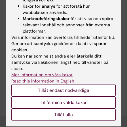
Sidan uppdaterad:
2025-09-23
Kakor för
analys
för att förstå hur
webbplatsen används.
Marknadsföringskakor
för att visa och spåra
Dela
relevant innehåll och annonser från externa
plattformar.
Viss information kan överföras till länder utanför EU.
Genom att samtycka godkänner du att vi sparar
cookies.
Relaterat
Du kan när som helst ändra eller återkalla ditt
samtycke via kakikonen längst ned till vänster på
Kurser och workshops inom undervisning och
sidan.
lärande
Mer information om våra kakor
Canvas Catalog
Read this information in English
Tillåt endast nödvändiga
Tillåt mina valda kakor
Tillåt alla