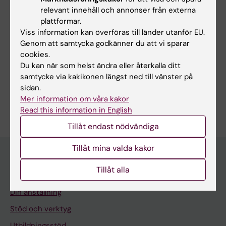
relevant innehåll och annonser från externa
plattformar.
Viss information kan överföras till länder utanför EU.
Relaterat
Genom att samtycka godkänner du att vi sparar
Canvas - KI:s lärplattform
cookies.
Du kan när som helst ändra eller återkalla ditt
Undervisning och lärande på KI
samtycke via kakikonen längst ned till vänster på
sidan.
Mer information om våra kakor
Read this information in English
Tillåt endast nödvändiga
Tillåt mina valda kakor
Tillåt alla
Meny
Din anställning
Stöd och verktyg
Utbildningsstöd