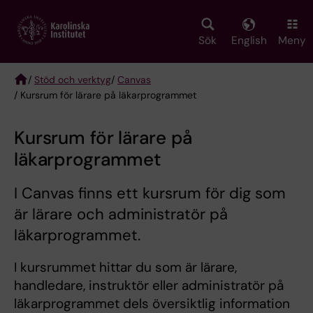
Skip
to
main
Sök
English
Meny
content
/
Stöd och verktyg
/
Canvas
/ Kursrum för lärare på läkarprogrammet
Breadcrumb
Kursrum för lärare på
läkarprogrammet
I Canvas finns ett kursrum för dig som
är lärare och administratör på
läkarprogrammet.
I kursrummet hittar du som är lärare,
handledare, instruktör eller administratör på
läkarprogrammet dels översiktlig information