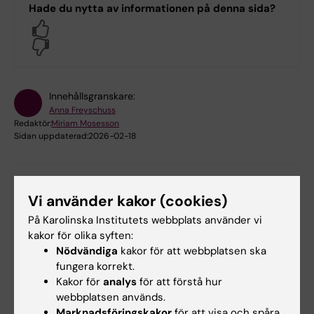
Hade du nytta av informationen på denna sida?
Yes
No
Innehållsgranskare:
Anna Freyschuss
Redaktör:
Miriam Mosesson
Sidan uppdaterad:
2026-02-18
Dela
Vi använder kakor (cookies)
På Karolinska Institutets webbplats använder vi
kakor för olika syften:
Nödvändiga
kakor för att webbplatsen ska
Letade du efter
fungera korrekt.
Kakor för
analys
för att förstå hur
Utbildningsstöd
webbplatsen används.
Marknadsföringskakor
för att visa och spåra